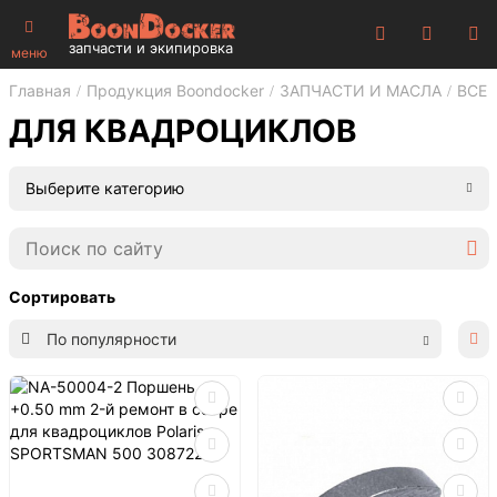
запчасти и экипировка
меню
Главная
Продукция Boondocker
ЗАПЧАСТИ И МАСЛА
ВСЕ 
ДЛЯ КВАДРОЦИКЛОВ
Выберите категорию
Сортировать
По популярности