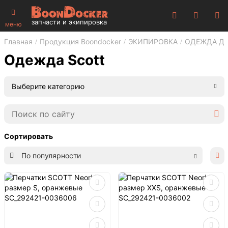
запчасти и экипировка
меню
Главная
Продукция Boondocker
ЭКИПИРОВКА
ОДЕЖДА ДЛ
Одежда Scott
Выберите категорию
Сортировать
По популярности