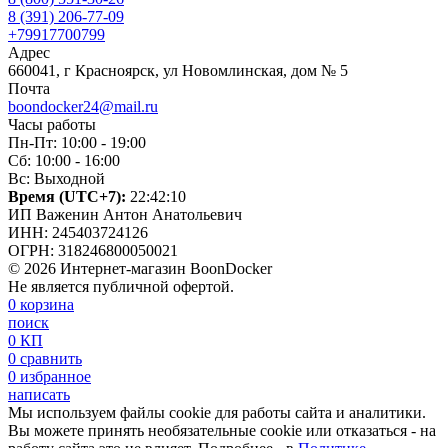
8 (391) 206-77-09
+79917700799
Адрес
660041, г Красноярск, ул Новомлинская, дом № 5
Почта
boondocker24@mail.ru
Часы работы
Пн-Пт: 10:00 - 19:00
Сб: 10:00 - 16:00
Вс: Выходной
Время (UTC+7):
22:42:11
ИП Важенин Антон Анатольевич
ИНН: 245403724126
ОГРН: 318246800050021
© 2026 Интернет-магазин BoonDocker
Не является публичной офертой.
0
корзина
поиск
0
КП
0
сравнить
0
избранное
написать
Мы используем файлы cookie для работы сайта и аналитики.
Вы можете принять необязательные cookie или отказаться - на