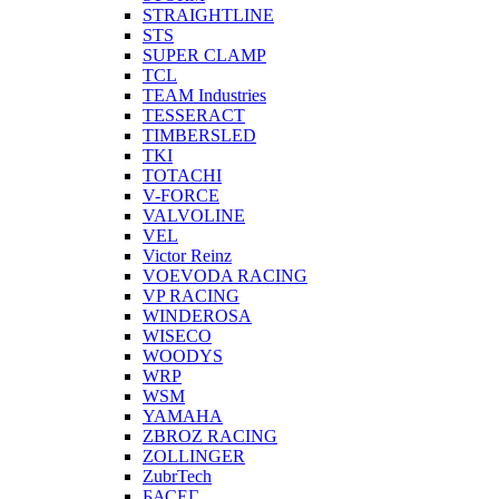
STRAIGHTLINE
STS
SUPER CLAMP
TCL
TEAM Industries
TESSERACT
TIMBERSLED
TKI
TOTACHI
V-FORCE
VALVOLINE
VEL
Victor Reinz
VOEVODA RACING
VP RACING
WINDEROSA
WISECO
WOODYS
WRP
WSM
YAMAHA
ZBROZ RACING
ZOLLINGER
ZubrTech
БАСЕГ