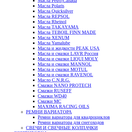
Масла Petro-Canada
Масла Polaris
Масла Quicksilver
Масла REPSOL
Масла Rheinol
Масла TAKAYAMA
Масла TEBOIL FINN MADE
Масла XENUM
Масла Yamalube
Масла и жидкости PEAK USA
Масла и смазки LAVR Россия
Масла и смазки LIQUI MOLY
Масла и смазки MANNOL
Масла и смазки MOTUL
Масла и смазки RAVENOL
Масло C.N.R.G.
Смазки NANO PROTECH
Смазки RUSEFF
Смазки WD40
Смазки МС
MAXIMA RACING OILS
РЕМНИ ВАРИАТОРА
Ремни вариатора для квадроциклов
Ремни вариатора для снегоходов
СВЕЧИ И СВЕЧНЫЕ КОЛПАЧКИ