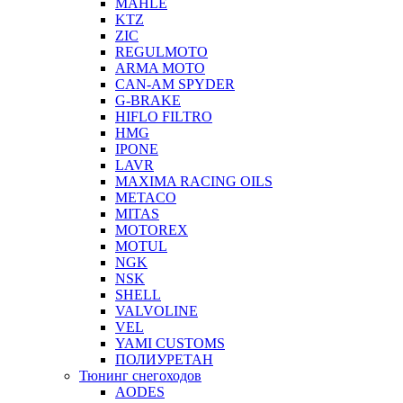
MAHLE
KTZ
ZIC
REGULMOTO
ARMA MOTO
CAN-AM SPYDER
G-BRAKE
HIFLO FILTRO
HMG
IPONE
LAVR
MAXIMA RACING OILS
METACO
MITAS
MOTOREX
MOTUL
NGK
NSK
SHELL
VALVOLINE
VEL
YAMI CUSTOMS
ПОЛИУРЕТАН
Тюнинг снегоходов
AODES