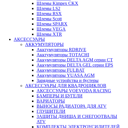
Шлемы Kimpex CKX
Шлемы LS2
Шлемы RSX
Шлемы Scott
Шлемы SPARX
Шлемы VEGA
Шлемы XTR
АКСЕССУАРЫ
АККУМУЛЯТОРЫ
Акктумуляторы RDRIVE
Акктумуляторы TOTACHI
Аккумуляторы DELTA AGM серии CT
Аккумуляторы DELTA GEL серии EPS
Аккумуляторы FULBAT
Аккумуляторы YUASA AGM
Зарядные устройства и бустеры
АКСЕССУАРЫ ДЛЯ КВАДРОЦИКЛОВ
АКСЕССУАРЫ VOEVODA RACING
БАМПЕРЫ И БУГЕЛИ
ВАРИАТОРЫ
ВЫНОСЫ РАДИАТОРА ДЛЯ ATV
ГЛУШИТЕЛИ
ЗАЩИТЫ ДНИЩА И СНЕГООТВАЛЫ
ATV
КОМПЛЕКТЫ ЭЛЕКТРОУСИЛИТЕЛЕЙ