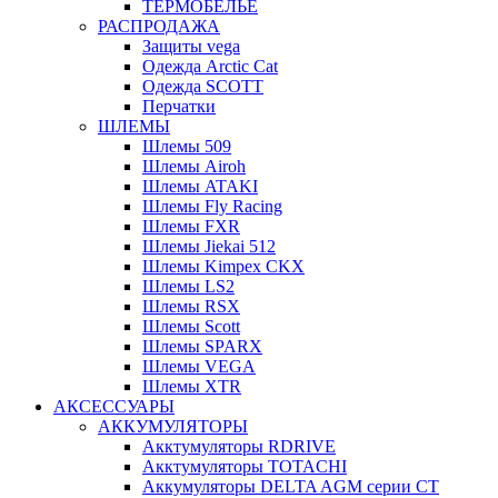
ТЕРМОБЕЛЬЕ
РАСПРОДАЖА
Защиты vega
Одежда Arctic Cat
Одежда SCOTT
Перчатки
ШЛЕМЫ
Шлемы 509
Шлемы Airoh
Шлемы ATAKI
Шлемы Fly Racing
Шлемы FXR
Шлемы Jiekai 512
Шлемы Kimpex CKX
Шлемы LS2
Шлемы RSX
Шлемы Scott
Шлемы SPARX
Шлемы VEGA
Шлемы XTR
АКСЕССУАРЫ
АККУМУЛЯТОРЫ
Акктумуляторы RDRIVE
Акктумуляторы TOTACHI
Аккумуляторы DELTA AGM серии CT