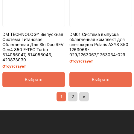
DM TECHNOLOGY Выпускная
DM01 Система выпуска
Система Титановая
облегченная комплект для
Облегченная Для Ski Doo REV
снегоходов Polaris AXYS 850
Gen4 850 E-TEC Turbo
1263068-
514056047, 514056043,
029/1263067/1263034-029
420873030
Отсутствует
Отсутствует
Выбрать
Выбрать
1
2
»