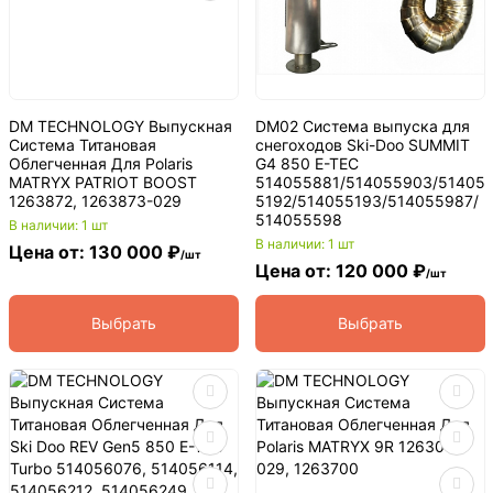
DM TECHNOLOGY Выпускная
DM02 Система выпуска для
Система Титановая
снегоходов Ski-Doo SUMMIT
Облегченная Для Polaris
G4 850 E-TEC
MATRYX PATRIOT BOOST
514055881/514055903/51405
1263872, 1263873-029
5192/514055193/514055987/
514055598
В наличии: 1 шт
В наличии: 1 шт
Цена от: 130 000 ₽
/шт
Цена от: 120 000 ₽
/шт
Выбрать
Выбрать