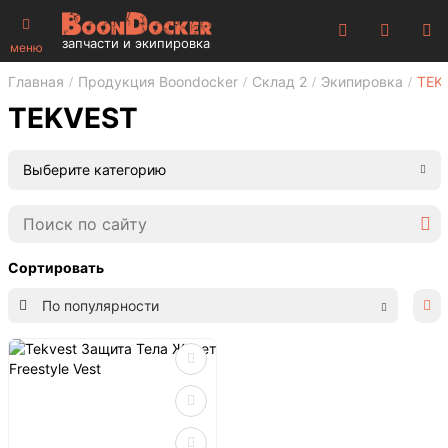
запчасти и экипировка
меню
Главная
Продукция Boondocker
Склад 2
Экипировка
TEK
TEKVEST
Выберите категорию
Сортировать
По популярности