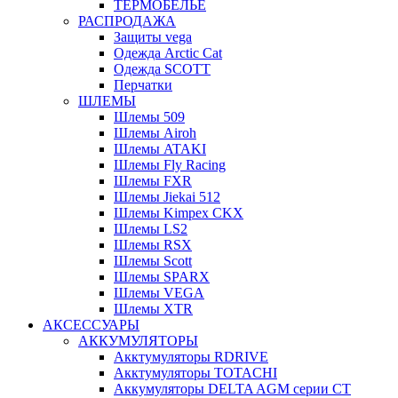
ТЕРМОБЕЛЬЕ
РАСПРОДАЖА
Защиты vega
Одежда Arctic Cat
Одежда SCOTT
Перчатки
ШЛЕМЫ
Шлемы 509
Шлемы Airoh
Шлемы ATAKI
Шлемы Fly Racing
Шлемы FXR
Шлемы Jiekai 512
Шлемы Kimpex CKX
Шлемы LS2
Шлемы RSX
Шлемы Scott
Шлемы SPARX
Шлемы VEGA
Шлемы XTR
АКСЕССУАРЫ
АККУМУЛЯТОРЫ
Акктумуляторы RDRIVE
Акктумуляторы TOTACHI
Аккумуляторы DELTA AGM серии CT