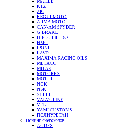
MAHLE
KTZ
ZIC
REGULMOTO
ARMA MOTO
CAN-AM SPYDER
G-BRAKE
HIFLO FILTRO
HMG
IPONE
LAVR
MAXIMA RACING OILS
METACO
MITAS
MOTOREX
MOTUL
NGK
NSK
SHELL
VALVOLINE
VEL
YAMI CUSTOMS
ПОЛИУРЕТАН
Тюнинг снегоходов
AODES