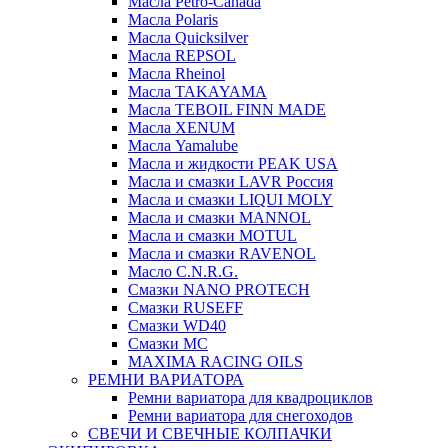
Масла Petro-Canada
Масла Polaris
Масла Quicksilver
Масла REPSOL
Масла Rheinol
Масла TAKAYAMA
Масла TEBOIL FINN MADE
Масла XENUM
Масла Yamalube
Масла и жидкости PEAK USA
Масла и смазки LAVR Россия
Масла и смазки LIQUI MOLY
Масла и смазки MANNOL
Масла и смазки MOTUL
Масла и смазки RAVENOL
Масло C.N.R.G.
Смазки NANO PROTECH
Смазки RUSEFF
Смазки WD40
Смазки МС
MAXIMA RACING OILS
РЕМНИ ВАРИАТОРА
Ремни вариатора для квадроциклов
Ремни вариатора для снегоходов
СВЕЧИ И СВЕЧНЫЕ КОЛПАЧКИ