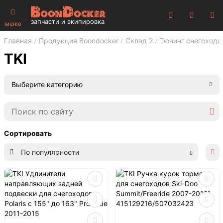
запчасти и экипировка
меню
Главная
Продукция Boondocker
Склад 2
Тюнинг снегоходо
TKI
Выберите категорию
Сортировать
По популярности