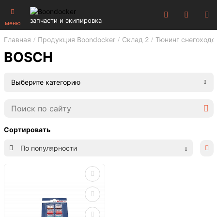
запчасти и экипировка
меню
Главная
Продукция Boondocker
Склад 2
Тюнинг снегоходо
BOSCH
Выберите категорию
Сортировать
По популярности