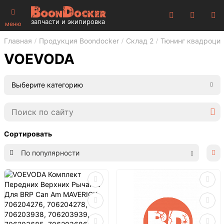
запчасти и экипировка
меню
Главная
Продукция Boondocker
Склад 2
Тюнинг квадроци
VOEVODA
Выберите категорию
Сортировать
По популярности