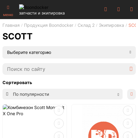
запчасти и экипировка
меню
Главная
Продукция Boondocker
Склад 2
Экипировка
SCO
SCOTT
Выберите категорию
Сортировать
По популярности