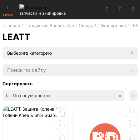
запчасти и экипировка
меню
Главная
Продукция Boondocker
Склад 2
Экипировка
LEA
LEATT
Выберите категорию
Сортировать
По популярности