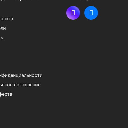
оплата
ели
ть
нфиденциальности
ьское соглашение
ферта