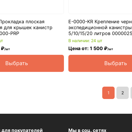
Прокладка плоская
E-0000-KR Крепление черн
я для крышек канистр
экспедиционной канистры
000-PRP
5/10/15/20 литров 000002
шт
В наличии: 24 шт
 ₽
Цена от: 1 500 ₽
/шт
/шт
Выбрать
Выбрать
1
2
я
для покупателей
Мы в соц. сетях