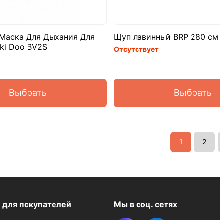
Маска Для Дыхания Для
Щуп лавинный BRP 280 см
ki Doo BV2S
Отсутствует
Выбрать
Выбрать
1
2
я
для покупателей
Мы в соц. сетях