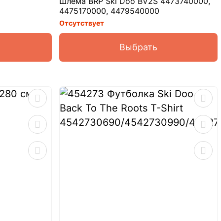
Шлема BRP Ski Doo BV2S 4473740000,
4475170000, 4479540000
Отсутствует
Выбрать