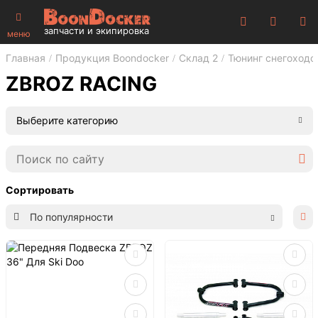
запчасти и экипировка
меню
Главная
Продукция Boondocker
Склад 2
Тюнинг снегоходо
ZBROZ RACING
Выберите категорию
Сортировать
По популярности