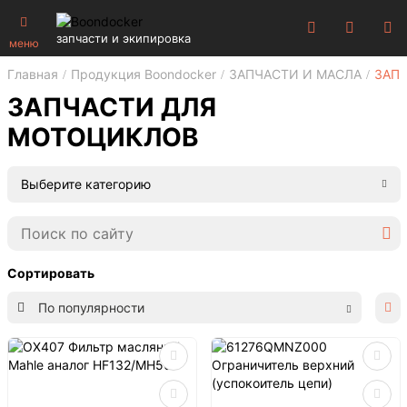
запчасти и экипировка
меню
Главная
Продукция Boondocker
ЗАПЧАСТИ И МАСЛА
ЗАП
ЗАПЧАСТИ ДЛЯ
МОТОЦИКЛОВ
Выберите категорию
Сортировать
По популярности