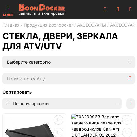
запчасти и экипировка
меню
Главная
Продукция Boondocker
АКСЕССУАРЫ
АКСЕССУАР
СТЕКЛА, ДВЕРИ, ЗЕРКАЛА
ДЛЯ ATV/UTV
Выберите категорию
Сортировать
По популярности