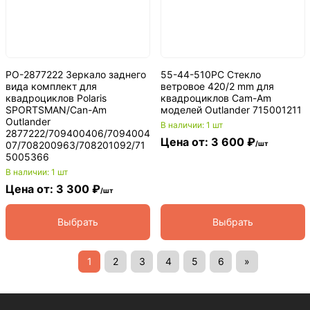
PO-2877222 Зеркало заднего
55-44-510PC Стекло
вида комплект для
ветровое 420/2 mm для
квадроциклов Polaris
квадроциклов Cam-Am
SPORTSMAN/Can-Am
моделей Outlander 715001211
Outlander
В наличии: 1 шт
2877222/709400406/7094004
Цена от: 3 600 ₽
07/708200963/708201092/71
/шт
5005366
В наличии: 1 шт
Цена от: 3 300 ₽
/шт
Выбрать
Выбрать
1
2
3
4
5
6
»