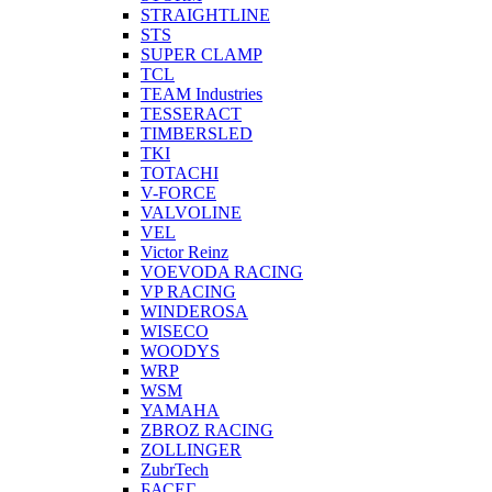
STRAIGHTLINE
STS
SUPER CLAMP
TCL
TEAM Industries
TESSERACT
TIMBERSLED
TKI
TOTACHI
V-FORCE
VALVOLINE
VEL
Victor Reinz
VOEVODA RACING
VP RACING
WINDEROSA
WISECO
WOODYS
WRP
WSM
YAMAHA
ZBROZ RACING
ZOLLINGER
ZubrTech
БАСЕГ