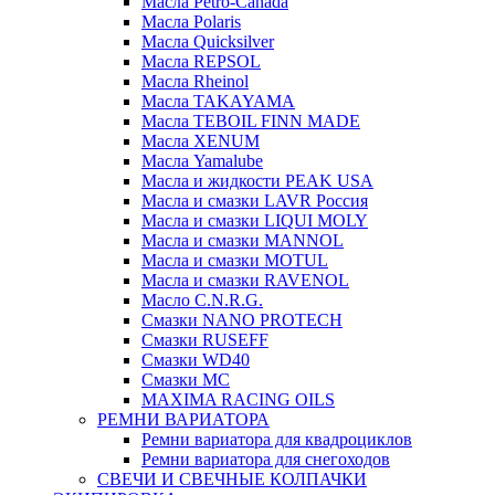
Масла Petro-Canada
Масла Polaris
Масла Quicksilver
Масла REPSOL
Масла Rheinol
Масла TAKAYAMA
Масла TEBOIL FINN MADE
Масла XENUM
Масла Yamalube
Масла и жидкости PEAK USA
Масла и смазки LAVR Россия
Масла и смазки LIQUI MOLY
Масла и смазки MANNOL
Масла и смазки MOTUL
Масла и смазки RAVENOL
Масло C.N.R.G.
Смазки NANO PROTECH
Смазки RUSEFF
Смазки WD40
Смазки МС
MAXIMA RACING OILS
РЕМНИ ВАРИАТОРА
Ремни вариатора для квадроциклов
Ремни вариатора для снегоходов
СВЕЧИ И СВЕЧНЫЕ КОЛПАЧКИ