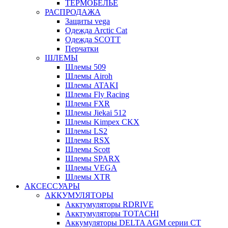
ТЕРМОБЕЛЬЕ
РАСПРОДАЖА
Защиты vega
Одежда Arctic Cat
Одежда SCOTT
Перчатки
ШЛЕМЫ
Шлемы 509
Шлемы Airoh
Шлемы ATAKI
Шлемы Fly Racing
Шлемы FXR
Шлемы Jiekai 512
Шлемы Kimpex CKX
Шлемы LS2
Шлемы RSX
Шлемы Scott
Шлемы SPARX
Шлемы VEGA
Шлемы XTR
АКСЕССУАРЫ
АККУМУЛЯТОРЫ
Акктумуляторы RDRIVE
Акктумуляторы TOTACHI
Аккумуляторы DELTA AGM серии CT