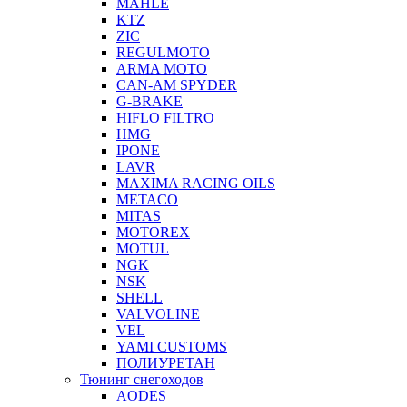
MAHLE
KTZ
ZIC
REGULMOTO
ARMA MOTO
CAN-AM SPYDER
G-BRAKE
HIFLO FILTRO
HMG
IPONE
LAVR
MAXIMA RACING OILS
METACO
MITAS
MOTOREX
MOTUL
NGK
NSK
SHELL
VALVOLINE
VEL
YAMI CUSTOMS
ПОЛИУРЕТАН
Тюнинг снегоходов
AODES