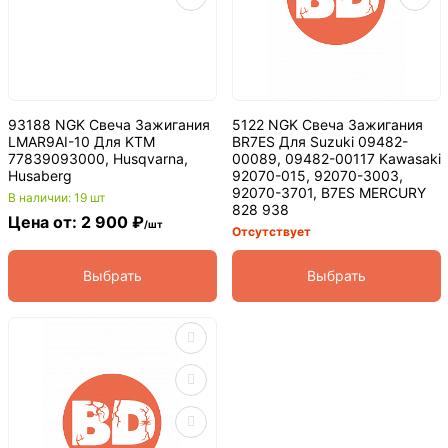
93188 NGK Свеча Зажигания
5122 NGK Свеча Зажигания
LMAR9AI-10 Для KTM
BR7ES Для Suzuki 09482-
77839093000, Husqvarna,
00089, 09482-00117 Kawasaki
Husaberg
92070-015, 92070-3003,
92070-3701, B7ES MERCURY
В наличии: 19 шт
828 938
Цена от: 2 900 ₽
/шт
Отсутствует
Выбрать
Выбрать