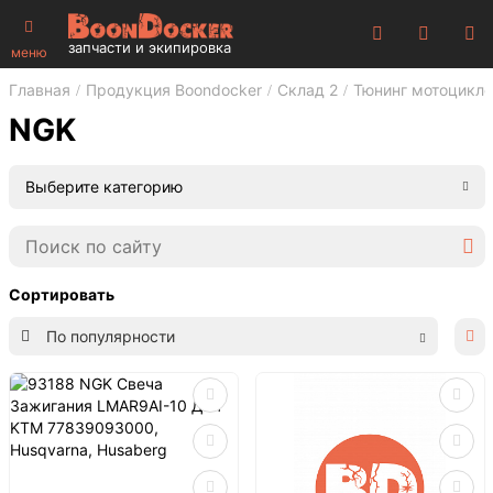
запчасти и экипировка
меню
Главная
Продукция Boondocker
Склад 2
Тюнинг мотоцикло
NGK
Выберите категорию
Сортировать
По популярности