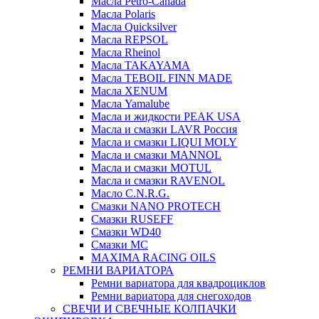
Масла Petro-Canada
Масла Polaris
Масла Quicksilver
Масла REPSOL
Масла Rheinol
Масла TAKAYAMA
Масла TEBOIL FINN MADE
Масла XENUM
Масла Yamalube
Масла и жидкости PEAK USA
Масла и смазки LAVR Россия
Масла и смазки LIQUI MOLY
Масла и смазки MANNOL
Масла и смазки MOTUL
Масла и смазки RAVENOL
Масло C.N.R.G.
Смазки NANO PROTECH
Смазки RUSEFF
Смазки WD40
Смазки МС
MAXIMA RACING OILS
РЕМНИ ВАРИАТОРА
Ремни вариатора для квадроциклов
Ремни вариатора для снегоходов
СВЕЧИ И СВЕЧНЫЕ КОЛПАЧКИ