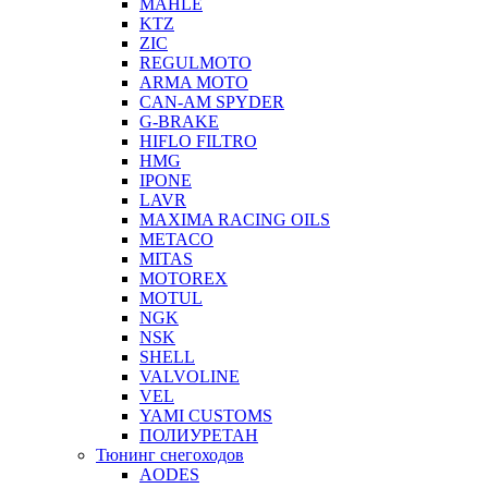
MAHLE
KTZ
ZIC
REGULMOTO
ARMA MOTO
CAN-AM SPYDER
G-BRAKE
HIFLO FILTRO
HMG
IPONE
LAVR
MAXIMA RACING OILS
METACO
MITAS
MOTOREX
MOTUL
NGK
NSK
SHELL
VALVOLINE
VEL
YAMI CUSTOMS
ПОЛИУРЕТАН
Тюнинг снегоходов
AODES