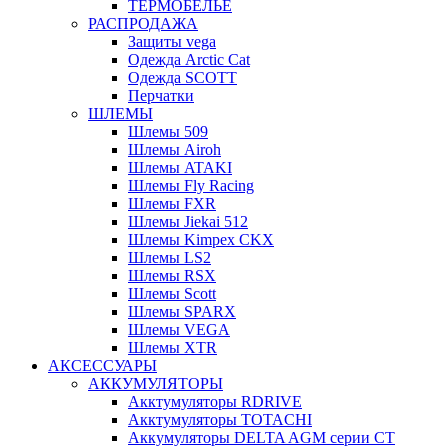
ТЕРМОБЕЛЬЕ
РАСПРОДАЖА
Защиты vega
Одежда Arctic Cat
Одежда SCOTT
Перчатки
ШЛЕМЫ
Шлемы 509
Шлемы Airoh
Шлемы ATAKI
Шлемы Fly Racing
Шлемы FXR
Шлемы Jiekai 512
Шлемы Kimpex CKX
Шлемы LS2
Шлемы RSX
Шлемы Scott
Шлемы SPARX
Шлемы VEGA
Шлемы XTR
АКСЕССУАРЫ
АККУМУЛЯТОРЫ
Акктумуляторы RDRIVE
Акктумуляторы TOTACHI
Аккумуляторы DELTA AGM серии CT