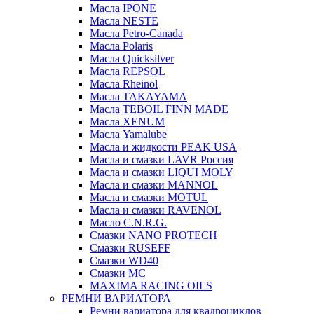
Масла IPONE
Масла NESTE
Масла Petro-Canada
Масла Polaris
Масла Quicksilver
Масла REPSOL
Масла Rheinol
Масла TAKAYAMA
Масла TEBOIL FINN MADE
Масла XENUM
Масла Yamalube
Масла и жидкости PEAK USA
Масла и смазки LAVR Россия
Масла и смазки LIQUI MOLY
Масла и смазки MANNOL
Масла и смазки MOTUL
Масла и смазки RAVENOL
Масло C.N.R.G.
Смазки NANO PROTECH
Смазки RUSEFF
Смазки WD40
Смазки МС
MAXIMA RACING OILS
РЕМНИ ВАРИАТОРА
Ремни вариатора для квадроциклов