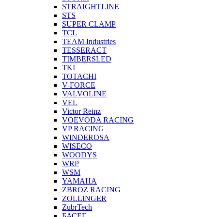
STRAIGHTLINE
STS
SUPER CLAMP
TCL
TEAM Industries
TESSERACT
TIMBERSLED
TKI
TOTACHI
V-FORCE
VALVOLINE
VEL
Victor Reinz
VOEVODA RACING
VP RACING
WINDEROSA
WISECO
WOODYS
WRP
WSM
YAMAHA
ZBROZ RACING
ZOLLINGER
ZubrTech
БАСЕГ