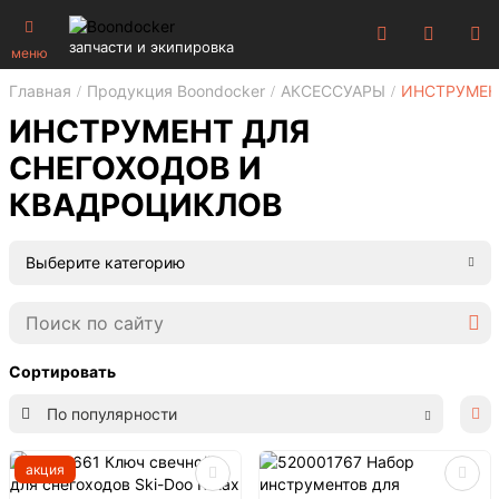
запчасти и экипировка
меню
Главная
Продукция Boondocker
АКСЕССУАРЫ
ИНСТРУМЕН
ИНСТРУМЕНТ ДЛЯ
СНЕГОХОДОВ И
КВАДРОЦИКЛОВ
Выберите категорию
Сортировать
По популярности
акция