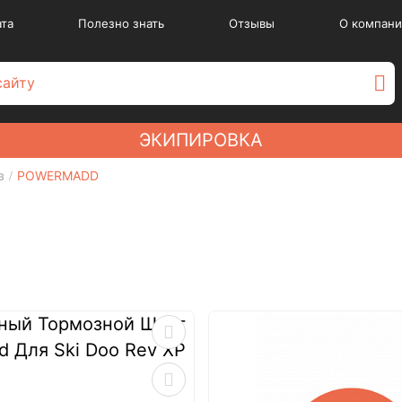
ата
Полезно знать
Отзывы
О компани
ЭКИПИРОВКА
в
POWERMADD