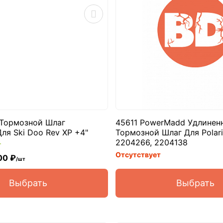
Тормозной Шлаг
45611 PowerMadd Удлинен
ля Ski Doo Rev XP +4"
Тормозной Шлаг Для Polari
2204266, 2204138
т
Отсутствует
00 ₽
/шт
Выбрать
Выбрать