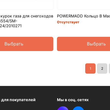
курок газа для снегоходов
POWERMADD Кольцо В Ма
8554/SM-
Отсутствует
24/2010271
Выбрать
Выбрать
1
2
я
для покупателей
Мы в соц. сетях