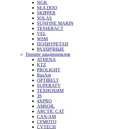
NGK
SEA DOO
SKIPPER
SOLAS
SUNFINE MARIN
TESSERACT
VEL
WSM
ПОЛИУРЕТАН
РАЗЛИЧНЫЕ
Тюнинг квадроциклов
ATHENA
KTZ
PROLIGHT
RusAm
OPTIBELT
SUPERATV
ТЕХНОХИМ
3S
4XPRO
AMSOIL
ARCTIC CAT
CAN-AM
CFMOTO
CVTECH