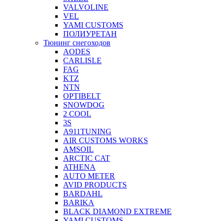
VALVOLINE
VEL
YAMI CUSTOMS
ПОЛИУРЕТАН
Тюнинг снегоходов
AODES
CARLISLE
FAG
KTZ
NTN
OPTIBELT
SNOWDOG
2 СOOL
3S
A911TUNING
AIR CUSTOMS WORKS
AMSOIL
ARCTIC CAT
ATHENA
AUTO METER
AVID PRODUCTS
BARDAHL
BARIKA
BLACK DIAMOND EXTREME
YAMI CUSTOMS