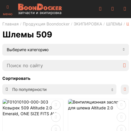
запчасти и экипировка
меню
Главная
Продукция Boondocker
ЭКИПИРОВКА
ШЛЕМЫ
Ш
Шлемы 509
Выберите категорию
Сортировать
По популярности