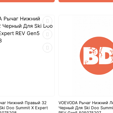
чаг Нижний Правый 32
VOEVODA Рычаг Нижний Л
ki Doo Summit X Expert
Черный Для Ski Doo Summit
5075208
REV Gen5 505075207