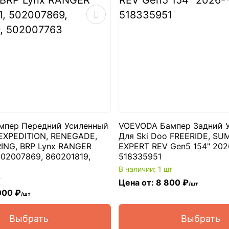
мпер Передний Усиленный
VOEVODA Бампер Задний 
 EXPEDITION, RENEGADE,
Для Ski Doo FREERIDE, SUM
NG, BRP Lynx RANGER
EXPERT REV Gen5 154" 202
502007869, 860201819,
518335951
В наличии: 1 шт
т
Цена от: 8 800 ₽
/шт
000 ₽
/шт
Выбрать
Выбрать