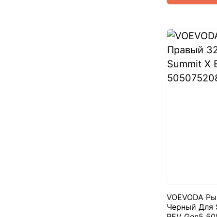
VOEVODA Ры
Черный Для S
REV Gen5 50