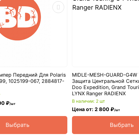
пер Передний Для Polaris
MIDLE-MESH-GUARD-G4W
99, 1025199-067, 2884817-
Защита Центральной Сетки
Doo Expedition, Grand Tour
LYNX Ranger RADIENX
т
В наличии: 2 шт
00 ₽
/шт
Цена от: 2 800 ₽
/шт
Выбрать
Выбрать