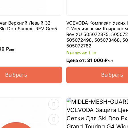
аг Верхний Левый 32"
VOEVODA Комплект Узких 
Ski Doo Summit REV Gen5
С Увеличенным Клиренсом
Rev XU 505072375, 505072
505072498, 505073468, 50
т
505072782
00 ₽
/шт
В наличии: 1 шт
Цена от: 31 000 ₽
/шт
Выбрать
Выбрать