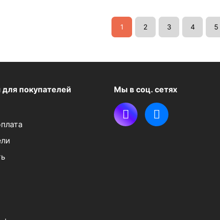
1
2
3
4
5
я
для покупателей
Мы в соц. сетях
оплата
ели
ть