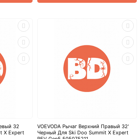
евый 32
VOEVODA Рычаг Верхний Правый 32'
 X Expert
Черный Для Ski Doo Summit X Expert
REV Gen5 505075211