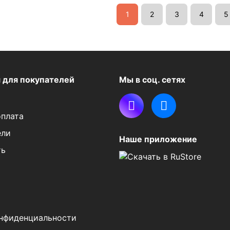
1
2
3
4
5
я
для покупателей
Мы в соц. сетях
оплата
ели
Наше приложение
ть
нфиденциальности