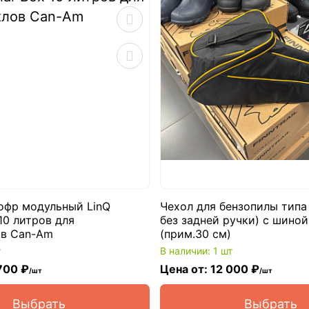
офр модульный LinQ
Чехол для бензопилы типа 
10 литров для
без задней ручки) с шиной 
ов Can-Am
(прим.30 см)
т
В наличии: 1 шт
700 ₽
Цена от: 12 000 ₽
/шт
/шт
Выбрать
Выбрать