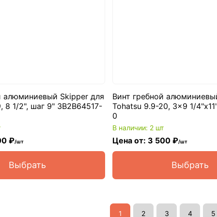
й алюминиевый Skipper для
Винт гребной алюминиевый
, 8 1/2", шаг 9" 3B2B64517-
Tohatsu 9.9-20, 3x9 1/4"x1
0
т
В наличии: 2 шт
00 ₽
Цена от: 3 500 ₽
/шт
/шт
Выбрать
Выбрать
1
2
3
4
5