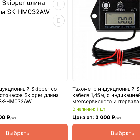
дукционный Skipper со
Тахометр индукционный Sk
оточасов Skipper длина
кабеля 1,45м, с индикацие
 SK-HM032AW
межсервисного интервала
т
В наличии: 1 шт
00 ₽
Цена от: 3 000 ₽
/шт
/шт
Выбрать
Выбрать