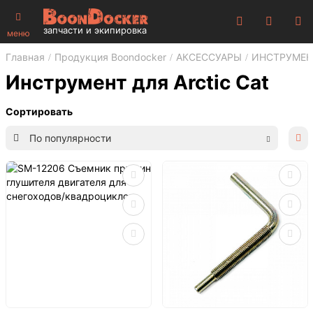
запчасти и экипировка
меню
Главная
Продукция Boondocker
АКСЕССУАРЫ
ИНСТРУМЕН
Инструмент для Arctic Cat
Сортировать
По популярности