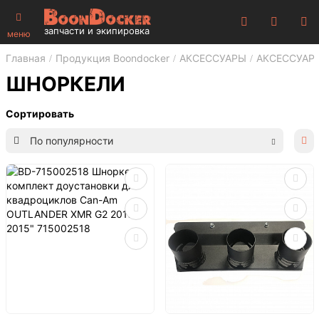
запчасти и экипировка
меню
Главная
Продукция Boondocker
АКСЕССУАРЫ
АКСЕССУАР
ШНОРКЕЛИ
Сортировать
По популярности