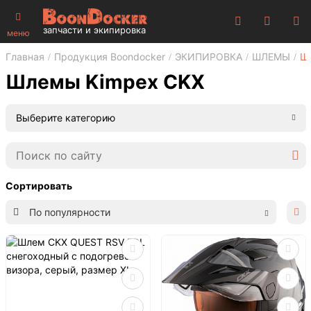
запчасти и экипировка
меню
Главная
Продукция Boondocker
ЭКИПИРОВКА
ШЛЕМЫ
Ш
Шлемы Kimpex CKX
Выберите категорию
Сортировать
По популярности