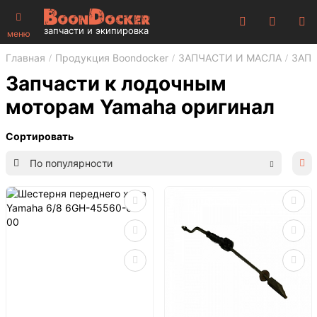
запчасти и экипировка
меню
Главная
Продукция Boondocker
ЗАПЧАСТИ И МАСЛА
ЗАП
Запчасти к лодочным
моторам Yamaha оригинал
Сортировать
По популярности