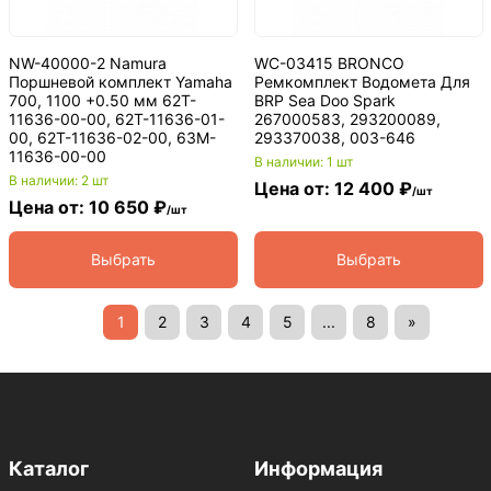
NW-40000-2 Namura
WC-03415 BRONCO
Поршневой комплект Yamaha
Ремкомплект Водомета Для
700, 1100 +0.50 мм 62T-
BRP Sea Doo Spark
11636-00-00, 62T-11636-01-
267000583, 293200089,
00, 62T-11636-02-00, 63M-
293370038, 003-646
11636-00-00
В наличии: 1 шт
В наличии: 2 шт
Цена от: 12 400 ₽
/шт
Цена от: 10 650 ₽
/шт
Выбрать
Выбрать
1
2
3
4
5
...
8
»
Каталог
Информация