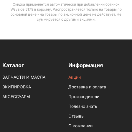
Скидка применяется автоматически при добавлении ботинок
Wayside 5179 в корзину. Распространяется только на товары по
основной цене - на товары по акционной цене не действует. Не
суммируется с другими акциями.
Каталог
Информация
ЗАПЧАСТИ И МАСЛА
Акции
ЭКИПИРОВКА
Доставка и оплата
АКСЕССУАРЫ
Производители
Полезно знать
Отзывы
О компании