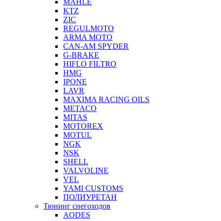
MAHLE
KTZ
ZIC
REGULMOTO
ARMA MOTO
CAN-AM SPYDER
G-BRAKE
HIFLO FILTRO
HMG
IPONE
LAVR
MAXIMA RACING OILS
METACO
MITAS
MOTOREX
MOTUL
NGK
NSK
SHELL
VALVOLINE
VEL
YAMI CUSTOMS
ПОЛИУРЕТАН
Тюнинг снегоходов
AODES