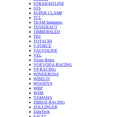
STRAIGHTLINE
STS
SUPER CLAMP
TCL
TEAM Industries
TESSERACT
TIMBERSLED
TKI
TOTACHI
V-FORCE
VALVOLINE
VEL
Victor Reinz
VOEVODA RACING
VP RACING
WINDEROSA
WISECO
WOODYS
WRP
WSM
YAMAHA
ZBROZ RACING
ZOLLINGER
ZubrTech
БАСЕГ