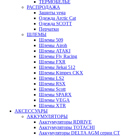
ТЕРМОБЕЛЬЕ
РАСПРОДАЖА
Защиты vega
Одежда Arctic Cat
Одежда SCOTT
Перчатки
ШЛЕМЫ
Шлемы 509
Шлемы Airoh
Шлемы ATAKI
Шлемы Fly Racing
Шлемы FXR
Шлемы Jiekai 512
Шлемы Kimpex CKX
Шлемы LS2
Шлемы RSX
Шлемы Scott
Шлемы SPARX
Шлемы VEGA
Шлемы XTR
АКСЕССУАРЫ
АККУМУЛЯТОРЫ
Акктумуляторы RDRIVE
Акктумуляторы TOTACHI
Аккумуляторы DELTA AGM серии CT