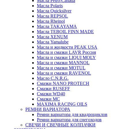
Масла Petro-Canada
Масла Polaris
Масла Quicksilver
Масла REPSOL
Масла Rheinol
Масла TAKAYAMA
Масла TEBOIL FINN MADE
Масла XENUM
Масла Yamalube
Масла и жидкости PEAK USA
Масла и смазки LAVR Россия
Масла и смазки LIQUI MOLY
Масла и смазки MANNOL
Масла и смазки MOTUL
Масла и смазки RAVENOL
Масло C.N.R.G.
Смазки NANO PROTECH
Смазки RUSEFF
Смазки WD40
Смазки МС
MAXIMA RACING OILS
РЕМНИ ВАРИАТОРА
Ремни вариатора для квадроциклов
Ремни вариатора для снегоходов
СВЕЧИ И СВЕЧНЫЕ КОЛПАЧКИ