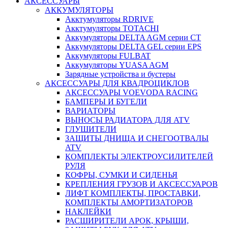
АКСЕССУАРЫ
АККУМУЛЯТОРЫ
Акктумуляторы RDRIVE
Акктумуляторы TOTACHI
Аккумуляторы DELTA AGM серии CT
Аккумуляторы DELTA GEL серии EPS
Аккумуляторы FULBAT
Аккумуляторы YUASA AGM
Зарядные устройства и бустеры
АКСЕССУАРЫ ДЛЯ КВАДРОЦИКЛОВ
АКСЕССУАРЫ VOEVODA RACING
БАМПЕРЫ И БУГЕЛИ
ВАРИАТОРЫ
ВЫНОСЫ РАДИАТОРА ДЛЯ ATV
ГЛУШИТЕЛИ
ЗАЩИТЫ ДНИЩА И СНЕГООТВАЛЫ
ATV
КОМПЛЕКТЫ ЭЛЕКТРОУСИЛИТЕЛЕЙ
РУЛЯ
КОФРЫ, СУМКИ И СИДЕНЬЯ
КРЕПЛЕНИЯ ГРУЗОВ И АКСЕССУАРОВ
ЛИФТ КОМПЛЕКТЫ, ПРОСТАВКИ,
КОМПЛЕКТЫ АМОРТИЗАТОРОВ
НАКЛЕЙКИ
РАСШИРИТЕЛИ АРОК, КРЫШИ,