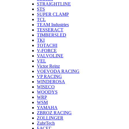
STRAIGHTLINE
STS
SUPER CLAMP
TCL
TEAM Industries
TESSERACT
TIMBERSLED
TKI
TOTACHI
V-FORCE
VALVOLINE
VEL
Victor Reinz
VOEVODA RACING
VP RACING
WINDEROSA
WISECO
WOODYS
WRP
WSM
YAMAHA
ZBROZ RACING
ZOLLINGER
ZubrTech
БАСЕГ