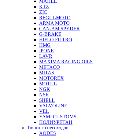
MAHLE
KTZ
ZIC
REGULMOTO
ARMA MOTO
CAN-AM SPYDER
G-BRAKE
HIFLO FILTRO
HMG
IPONE
LAVR
MAXIMA RACING OILS
METACO
MITAS
MOTOREX
MOTUL
NGK
NSK
SHELL
VALVOLINE
VEL
YAMI CUSTOMS
ПОЛИУРЕТАН
Тюнинг снегоходов
AODES