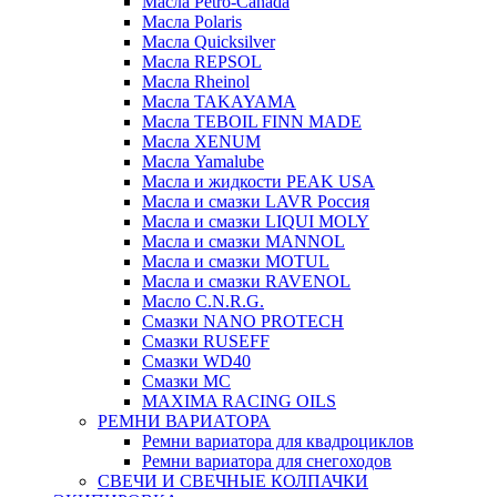
Масла Petro-Canada
Масла Polaris
Масла Quicksilver
Масла REPSOL
Масла Rheinol
Масла TAKAYAMA
Масла TEBOIL FINN MADE
Масла XENUM
Масла Yamalube
Масла и жидкости PEAK USA
Масла и смазки LAVR Россия
Масла и смазки LIQUI MOLY
Масла и смазки MANNOL
Масла и смазки MOTUL
Масла и смазки RAVENOL
Масло C.N.R.G.
Смазки NANO PROTECH
Смазки RUSEFF
Смазки WD40
Смазки МС
MAXIMA RACING OILS
РЕМНИ ВАРИАТОРА
Ремни вариатора для квадроциклов
Ремни вариатора для снегоходов
СВЕЧИ И СВЕЧНЫЕ КОЛПАЧКИ