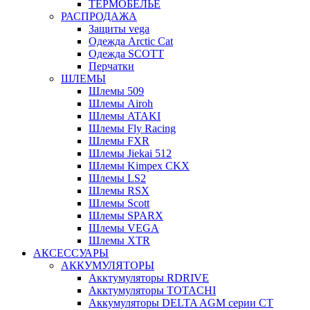
ТЕРМОБЕЛЬЕ
РАСПРОДАЖА
Защиты vega
Одежда Arctic Cat
Одежда SCOTT
Перчатки
ШЛЕМЫ
Шлемы 509
Шлемы Airoh
Шлемы ATAKI
Шлемы Fly Racing
Шлемы FXR
Шлемы Jiekai 512
Шлемы Kimpex CKX
Шлемы LS2
Шлемы RSX
Шлемы Scott
Шлемы SPARX
Шлемы VEGA
Шлемы XTR
АКСЕССУАРЫ
АККУМУЛЯТОРЫ
Акктумуляторы RDRIVE
Акктумуляторы TOTACHI
Аккумуляторы DELTA AGM серии CT