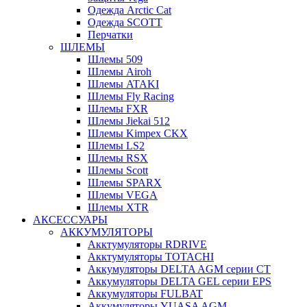
Одежда Arctic Cat
Одежда SCOTT
Перчатки
ШЛЕМЫ
Шлемы 509
Шлемы Airoh
Шлемы ATAKI
Шлемы Fly Racing
Шлемы FXR
Шлемы Jiekai 512
Шлемы Kimpex CKX
Шлемы LS2
Шлемы RSX
Шлемы Scott
Шлемы SPARX
Шлемы VEGA
Шлемы XTR
АКСЕССУАРЫ
АККУМУЛЯТОРЫ
Акктумуляторы RDRIVE
Акктумуляторы TOTACHI
Аккумуляторы DELTA AGM серии CT
Аккумуляторы DELTA GEL серии EPS
Аккумуляторы FULBAT
Аккумуляторы YUASA AGM