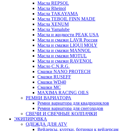
Масла REPSOL
Масла Rheinol
Масла TAKAYAMA
Масла TEBOIL FINN MADE
Масла XENUM
Масла Yamalube
Масла и жидкости PEAK USA
Масла и смазки LAVR Россия
Масла и смазки LIQUI MOLY
Масла и смазки MANNOL
Масла и смазки MOTUL
Масла и смазки RAVENOL
Масло C.N.R.G.
Смазки NANO PROTECH
Смазки RUSEFF
Смазки WD40
Смазки МС
MAXIMA RACING OILS
РЕМНИ ВАРИАТОРА
Ремни вариатора для квадроциклов
Ремни вариатора для снегоходов
СВЕЧИ И СВЕЧНЫЕ КОЛПАЧКИ
ЭКИПИРОВКА
ОДЕЖДА ДЛЯ ATV
Вейдерсы, куртки, ботинки к вейдерсам