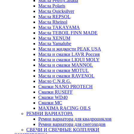
Масла Petro-Canada
Масла Polaris
Масла Quicksilver
Масла REPSOL
Масла Rheinol
Масла TAKAYAMA
Масла TEBOIL FINN MADE
Масла XENUM
Масла Yamalube
Масла и жидкости PEAK USA
Масла и смазки LAVR Россия
Масла и смазки LIQUI MOLY
Масла и смазки MANNOL
Масла и смазки MOTUL
Масла и смазки RAVENOL
Масло C.N.R.G.
Смазки NANO PROTECH
Смазки RUSEFF
Смазки WD40
Смазки МС
MAXIMA RACING OILS
РЕМНИ ВАРИАТОРА
Ремни вариатора для квадроциклов
Ремни вариатора для снегоходов
СВЕЧИ И СВЕЧНЫЕ КОЛПАЧКИ