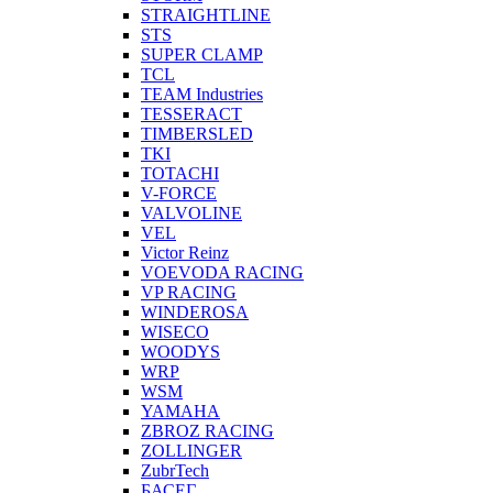
STRAIGHTLINE
STS
SUPER CLAMP
TCL
TEAM Industries
TESSERACT
TIMBERSLED
TKI
TOTACHI
V-FORCE
VALVOLINE
VEL
Victor Reinz
VOEVODA RACING
VP RACING
WINDEROSA
WISECO
WOODYS
WRP
WSM
YAMAHA
ZBROZ RACING
ZOLLINGER
ZubrTech
БАСЕГ