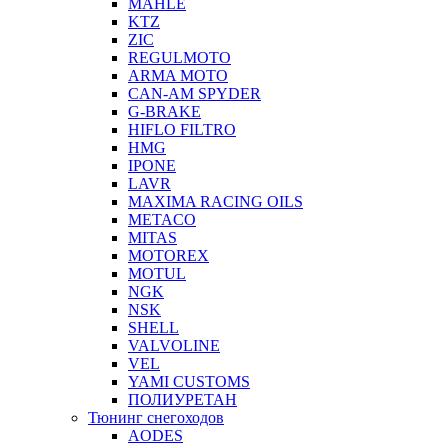
MAHLE
KTZ
ZIC
REGULMOTO
ARMA MOTO
CAN-AM SPYDER
G-BRAKE
HIFLO FILTRO
HMG
IPONE
LAVR
MAXIMA RACING OILS
METACO
MITAS
MOTOREX
MOTUL
NGK
NSK
SHELL
VALVOLINE
VEL
YAMI CUSTOMS
ПОЛИУРЕТАН
Тюнинг снегоходов
AODES