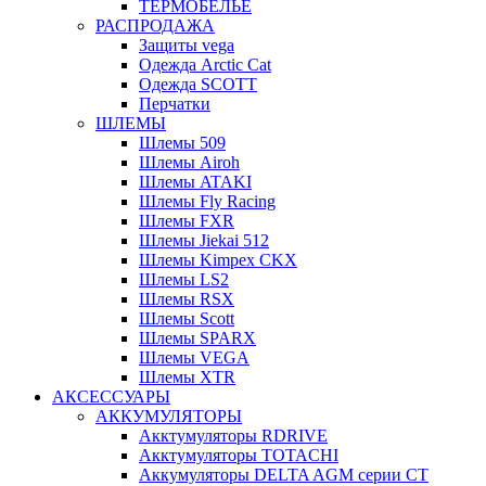
ТЕРМОБЕЛЬЕ
РАСПРОДАЖА
Защиты vega
Одежда Arctic Cat
Одежда SCOTT
Перчатки
ШЛЕМЫ
Шлемы 509
Шлемы Airoh
Шлемы ATAKI
Шлемы Fly Racing
Шлемы FXR
Шлемы Jiekai 512
Шлемы Kimpex CKX
Шлемы LS2
Шлемы RSX
Шлемы Scott
Шлемы SPARX
Шлемы VEGA
Шлемы XTR
АКСЕССУАРЫ
АККУМУЛЯТОРЫ
Акктумуляторы RDRIVE
Акктумуляторы TOTACHI
Аккумуляторы DELTA AGM серии CT