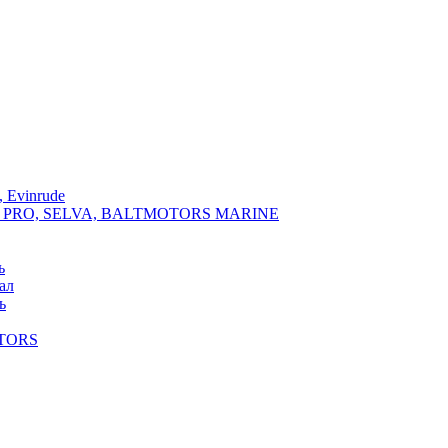
 Evinrude
PRO, SELVA, BALTMOTORS MARINE
ь
ал
ь
TORS