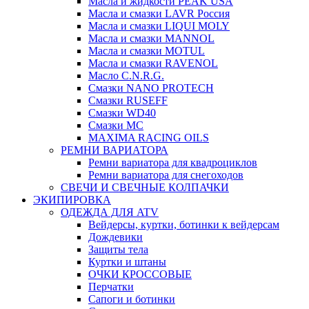
Масла и жидкости PEAK USA
Масла и смазки LAVR Россия
Масла и смазки LIQUI MOLY
Масла и смазки MANNOL
Масла и смазки MOTUL
Масла и смазки RAVENOL
Масло C.N.R.G.
Смазки NANO PROTECH
Смазки RUSEFF
Смазки WD40
Смазки МС
MAXIMA RACING OILS
РЕМНИ ВАРИАТОРА
Ремни вариатора для квадроциклов
Ремни вариатора для снегоходов
СВЕЧИ И СВЕЧНЫЕ КОЛПАЧКИ
ЭКИПИРОВКА
ОДЕЖДА ДЛЯ ATV
Вейдерсы, куртки, ботинки к вейдерсам
Дождевики
Защиты тела
Куртки и штаны
ОЧКИ КРОССОВЫЕ
Перчатки
Сапоги и ботинки