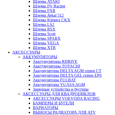
Шлемы ATAKI
Шлемы Fly Racing
Шлемы FXR
Шлемы Jiekai 512
Шлемы Kimpex CKX
Шлемы LS2
Шлемы RSX
Шлемы Scott
Шлемы SPARX
Шлемы VEGA
Шлемы XTR
АКСЕССУАРЫ
АККУМУЛЯТОРЫ
Акктумуляторы RDRIVE
Акктумуляторы TOTACHI
Аккумуляторы DELTA AGM серии CT
Аккумуляторы DELTA GEL серии EPS
Аккумуляторы FULBAT
Аккумуляторы YUASA AGM
Зарядные устройства и бустеры
АКСЕССУАРЫ ДЛЯ КВАДРОЦИКЛОВ
АКСЕССУАРЫ VOEVODA RACING
БАМПЕРЫ И БУГЕЛИ
ВАРИАТОРЫ
ВЫНОСЫ РАДИАТОРА ДЛЯ ATV