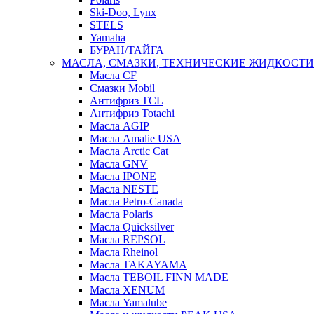
Ski-Doo, Lynx
STELS
Yamaha
БУРАН/ТАЙГА
МАСЛА, СМАЗКИ, ТЕХНИЧЕСКИЕ ЖИДКОСТИ
Масла CF
Смазки Mobil
Антифриз TCL
Антифриз Totachi
Масла AGIP
Масла Amalie USA
Масла Arctic Cat
Масла GNV
Масла IPONE
Масла NESTE
Масла Petro-Canada
Масла Polaris
Масла Quicksilver
Масла REPSOL
Масла Rheinol
Масла TAKAYAMA
Масла TEBOIL FINN MADE
Масла XENUM
Масла Yamalube