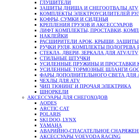
ГЛУШИТЕЛИ
ЗАЩИТЫ ДНИЩА И СНЕГООТВАЛЫ ATV
КОМПЛЕКТЫ ЭЛЕКТРОУСИЛИТЕЛЕЙ РУ
КОФРЫ, СУМКИ И СИДЕНЬЯ
КРЕПЛЕНИЯ ГРУЗОВ И АКСЕССУАРОВ
ЛИФТ КОМПЛЕКТЫ, ПРОСТАВКИ, КОМ
НАКЛЕЙКИ
РАСШИРИТЕЛИ АРОК, КРЫШИ, ЗАЩИТЫ 
РУЧКИ РУЛЯ, КОМПЛЕКТЫ ПОДОГРЕВА 
СТЕКЛА, ДВЕРИ, ЗЕРКАЛА ДЛЯ ATV/UTV
СТИЛЬНЫЕ ШТУЧКИ
УСИЛЕННЫЕ ПРУЖИНЫ И ПРОСТАВКИ 
УСИЛЕННЫЕ ТОРМОЗНЫЕ ШЛАНГИ GO
ФАРЫ ДОПОЛНИТЕЛЬНОГО СВЕТА ДЛЯ 
ЧЕХЛЫ ДЛЯ ATV
ЧИП ТЮНИНГ И ПРОЧАЯ ЭЛЕКТРИКА
ШНОРКЕЛИ
АКСЕССУАРЫ ДЛЯ СНЕГОХОДОВ
AODES
ARCTIC CAT
POLARIS
SKI DOO, LYNX
YAMAHA
АВАРИЙНО-СПАСАТЕЛЬНОЕ СНАРЯЖЕН
АКСЕССУАРЫ VOEVODA RACING