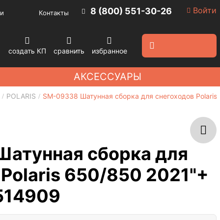
Войти
8 (800) 551-30-26
и
Контакты
создать КП
сравнить
избранное
АКСЕССУАРЫ
POLARIS
SM-09338 Шатунная сборка для снегоходов Polaris
атунная сборка для
Polaris 650/850 2021"+
514909