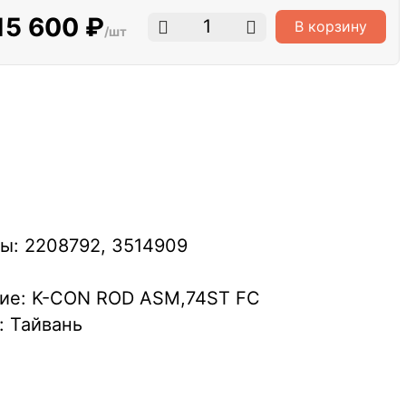
15 600 ₽
В корзину
/шт
ы: 2208792, 3514909
ние: K-CON ROD ASM,74ST FC
: Тайвань