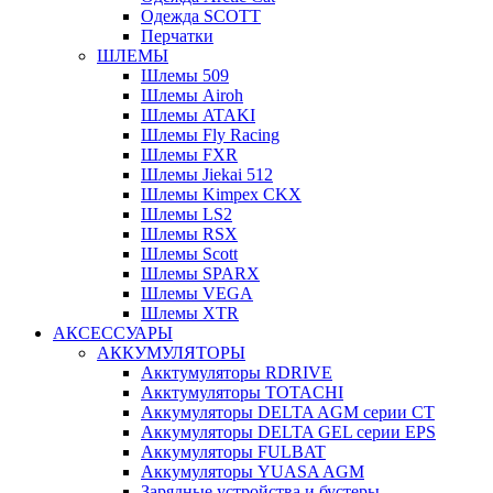
Одежда SCOTT
Перчатки
ШЛЕМЫ
Шлемы 509
Шлемы Airoh
Шлемы ATAKI
Шлемы Fly Racing
Шлемы FXR
Шлемы Jiekai 512
Шлемы Kimpex CKX
Шлемы LS2
Шлемы RSX
Шлемы Scott
Шлемы SPARX
Шлемы VEGA
Шлемы XTR
АКСЕССУАРЫ
АККУМУЛЯТОРЫ
Акктумуляторы RDRIVE
Акктумуляторы TOTACHI
Аккумуляторы DELTA AGM серии CT
Аккумуляторы DELTA GEL серии EPS
Аккумуляторы FULBAT
Аккумуляторы YUASA AGM
Зарядные устройства и бустеры