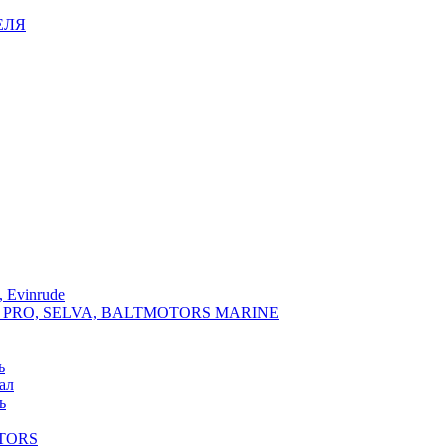
ЕЛЯ
 Evinrude
PRO, SELVA, BALTMOTORS MARINE
ь
ал
ь
TORS