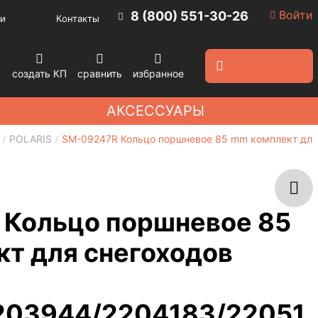
Войти
8 (800) 551-30-26
и
Контакты
создать КП
сравнить
избранное
АКСЕССУАРЫ
POLARIS
SM-09247R Кольцо поршневое 85 mm комплект для 
Кольцо поршневое 85
т для снегоходов
203944/2204183/22051