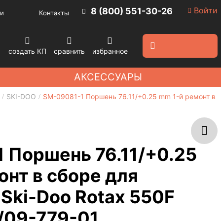
Войти
8 (800) 551-30-26
и
Контакты
создать КП
сравнить
избранное
АКСЕССУАРЫ
SKI-DOO
SM-09081-1 Поршень 76.11/+0.25 mm 1-й ремонт в 
 Поршень 76.11/+0.25
онт в сборе для
Ski-Doo Rotax 550F
/09-779-01