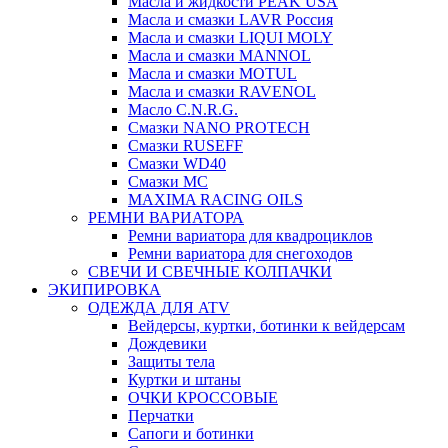
Масла и жидкости PEAK USA
Масла и смазки LAVR Россия
Масла и смазки LIQUI MOLY
Масла и смазки MANNOL
Масла и смазки MOTUL
Масла и смазки RAVENOL
Масло C.N.R.G.
Смазки NANO PROTECH
Смазки RUSEFF
Смазки WD40
Смазки МС
MAXIMA RACING OILS
РЕМНИ ВАРИАТОРА
Ремни вариатора для квадроциклов
Ремни вариатора для снегоходов
СВЕЧИ И СВЕЧНЫЕ КОЛПАЧКИ
ЭКИПИРОВКА
ОДЕЖДА ДЛЯ ATV
Вейдерсы, куртки, ботинки к вейдерсам
Дождевики
Защиты тела
Куртки и штаны
ОЧКИ КРОССОВЫЕ
Перчатки
Сапоги и ботинки