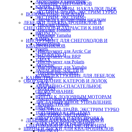
Аксессуары к канистрам
ТЮНИНГ СНЕГОХОДОВ
КАНИСТРА 66
ЧЕХЛЫ, КОФРЫ, НАКЛАДКИ ЛЫЖ
ЭКСТРИМ-ДРАЙВ, ЭКСТРИМ ТУРБО
ВОДОМЕТНЫЕ НАСАДКИ
ЭКСТРИМ, ЭКСТРИМ+
Запчасти к водометным насадкам
ЛЕБЕДКИ ДЛЯ КВАДРОЦИКЛОВ И
Насадки Honda
СНЕГОХОДОВ И ЗАПЧАСТИ К НИМ
Насадки Tohatsu
BRONCO
Насадки Yamaha
KIMPEX
ИНСТРУМЕНТ ДЛЯ СНЕГОХОДОВ И
MasterWinch
КВАДРОЦИКЛОВ
Polaris
Инструмент для Arctic Cat
SUPERWINCH
Инструмент для BRP
T-MAX
Инструмент для Polaris
Автоспас
Инструмент для Yamaha
ЗАПАСНЫЕ ЧАСТИ И
Прочий инструмент
КОМПЛЕКТУЮЩИЕ ДЛЯ ЛЕБЕДОК
КАНИСТРЫ
ОБОРУДОВАНИЕ КАТЕРОВ И ЛОДОК
GKA
АВАРИЙНО-СПАСАТЕЛЬНОЕ
KOLPIN
ОБОРУДОВАНИЕ
SeaFlo
ВИНТЫ К ЛОДОЧНЫМ МОТОРАМ
Аксессуары к канистрам
ДИСТАНЦИОННОЕ УПРАВЛЕНИЕ
КАНИСТРА 66
ПРОЧЕЕ
ЭКСТРИМ-ДРАЙВ, ЭКСТРИМ ТУРБО
ТОПЛИВНАЯ СИСТЕМА
ЭКСТРИМ, ЭКСТРИМ+
ШВАРТОВКА И БУКСИРОВКА
ЛЕБЕДКИ ДЛЯ КВАДРОЦИКЛОВ И
ЭЛЕКТРООБОРУДОВАНИЕ
СНЕГОХОДОВ И ЗАПЧАСТИ К НИМ
ШИНЫ И ДИСКИ ДЛЯ КВАДРОЦИКЛОВ
BRONCO