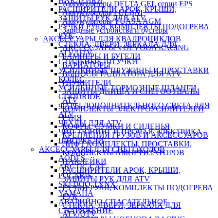
НАКЛЕЙКИ
Аккумуляторы DELTA GEL серии EPS
РАСШИРИТЕЛИ АРОК, КРЫШИ,
Аккумуляторы FULBAT
ЗАЩИТЫ РУК ДЛЯ ATV
Аккумуляторы YUASA AGM
РУЧКИ РУЛЯ, КОМПЛЕКТЫ ПОДОГРЕВА
Зарядные устройства и бустеры
РУК
АКСЕССУАРЫ ДЛЯ КВАДРОЦИКЛОВ
СТЕКЛА, ДВЕРИ, ЗЕРКАЛА ДЛЯ
АКСЕССУАРЫ VOEVODA RACING
ATV/UTV
БАМПЕРЫ И БУГЕЛИ
СТИЛЬНЫЕ ШТУЧКИ
ВАРИАТОРЫ
УСИЛЕННЫЕ ПРУЖИНЫ И ПРОСТАВКИ
ВЫНОСЫ РАДИАТОРА ДЛЯ ATV
КОЛЕС
ГЛУШИТЕЛИ
УСИЛЕННЫЕ ТОРМОЗНЫЕ ШЛАНГИ
ЗАЩИТЫ ДНИЩА И СНЕГООТВАЛЫ
GOODRIDE
ATV
ФАРЫ ДОПОЛНИТЕЛЬНОГО СВЕТА ДЛЯ
КОМПЛЕКТЫ ЭЛЕКТРОУСИЛИТЕЛЕЙ
ATV
РУЛЯ
ЧЕХЛЫ ДЛЯ ATV
КОФРЫ, СУМКИ И СИДЕНЬЯ
ЧИП ТЮНИНГ И ПРОЧАЯ ЭЛЕКТРИКА
КРЕПЛЕНИЯ ГРУЗОВ И АКСЕССУАРОВ
ШНОРКЕЛИ
ЛИФТ КОМПЛЕКТЫ, ПРОСТАВКИ,
АКСЕССУАРЫ ДЛЯ СНЕГОХОДОВ
КОМПЛЕКТЫ АМОРТИЗАТОРОВ
AODES
НАКЛЕЙКИ
ARCTIC CAT
РАСШИРИТЕЛИ АРОК, КРЫШИ,
POLARIS
ЗАЩИТЫ РУК ДЛЯ ATV
SKI DOO, LYNX
РУЧКИ РУЛЯ, КОМПЛЕКТЫ ПОДОГРЕВА
YAMAHA
РУК
АВАРИЙНО-СПАСАТЕЛЬНОЕ
СТЕКЛА, ДВЕРИ, ЗЕРКАЛА ДЛЯ
СНАРЯЖЕНИЕ
ATV/UTV