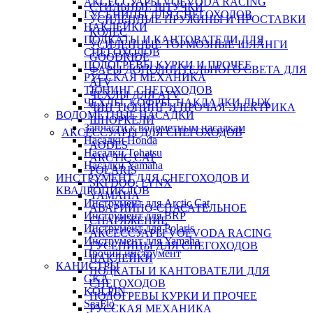
АКСЕССУАРЫ VOEVODA RACING
СТИЛЬНЫЕ ШТУЧКИ
ГУСЕНИЦЫ ДЛЯ СНЕГОХОДОВ
УСИЛЕННЫЕ ПРУЖИНЫ И ПРОСТАВКИ
НАКЛЕЙКИ
КОЛЕС
ПОДКАТЫ И КАНТОВАТЕЛИ ДЛЯ
УСИЛЕННЫЕ ТОРМОЗНЫЕ ШЛАНГИ
СНЕГОХОДОВ
GOODRIDE
ПОДОГРЕВЫ КУРКИ И ПРОЧЕЕ
ФАРЫ ДОПОЛНИТЕЛЬНОГО СВЕТА ДЛЯ
РУССКАЯ МЕХАНИКА
ATV
ТЮНИНГ СНЕГОХОДОВ
ЧЕХЛЫ ДЛЯ ATV
ЧЕХЛЫ, КОФРЫ, НАКЛАДКИ ЛЫЖ
ЧИП ТЮНИНГ И ПРОЧАЯ ЭЛЕКТРИКА
ВОДОМЕТНЫЕ НАСАДКИ
ШНОРКЕЛИ
Запчасти к водометным насадкам
АКСЕССУАРЫ ДЛЯ СНЕГОХОДОВ
Насадки Honda
AODES
Насадки Tohatsu
ARCTIC CAT
Насадки Yamaha
POLARIS
ИНСТРУМЕНТ ДЛЯ СНЕГОХОДОВ И
SKI DOO, LYNX
КВАДРОЦИКЛОВ
YAMAHA
Инструмент для Arctic Cat
АВАРИЙНО-СПАСАТЕЛЬНОЕ
Инструмент для BRP
СНАРЯЖЕНИЕ
Инструмент для Polaris
АКСЕССУАРЫ VOEVODA RACING
Инструмент для Yamaha
ГУСЕНИЦЫ ДЛЯ СНЕГОХОДОВ
Прочий инструмент
НАКЛЕЙКИ
КАНИСТРЫ
ПОДКАТЫ И КАНТОВАТЕЛИ ДЛЯ
GKA
СНЕГОХОДОВ
KOLPIN
ПОДОГРЕВЫ КУРКИ И ПРОЧЕЕ
SeaFlo
РУССКАЯ МЕХАНИКА