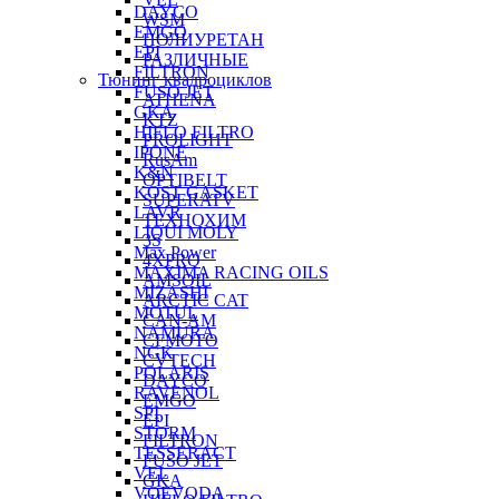
DAYCO
WSM
EMGO
ПОЛИУРЕТАН
EPI
РАЗЛИЧНЫЕ
FILTRON
Тюнинг квадроциклов
FUSO JET
ATHENA
GKA
KTZ
HIFLO FILTRO
PROLIGHT
IPONE
RusAm
K&N
OPTIBELT
KOST GASKET
SUPERATV
LAVR
ТЕХНОХИМ
LIQUI MOLY
3S
Max Power
4XPRO
MAXIMA RACING OILS
AMSOIL
MIZASHI
ARCTIC CAT
MOTUL
CAN-AM
NAMURA
CFMOTO
NGK
CVTECH
POLARIS
DAYCO
RAVENOL
EMGO
SPI
EPI
STORM
FILTRON
TESSERACT
FUSO JET
VEL
GKA
VOEVODA