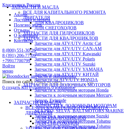
Красноярск
Россия
ЗАПЧАСТИ И МАСЛА
ВСЕ ДЛЯ КАПИТАЛЬНОГО РЕМОНТА
Акции
ДВИГАТЕЛЯ
Доставка и оплата
ДЛЯ КВАДРОЦИКЛОВ
Полезно знать
ДЛЯ СНЕГОХОДОВ
Отзывы
ЗАПЧАСТИ ДЛЯ ГИДРОЦИКЛОВ
О компании
ЗАПЧАСТИ ДЛЯ КВАДРОЦИКЛОВ
Контакты
Запчасти для ATV/UTV Arctic Cat
Запчасти для ATV/UTV CAN-AM
8 (800) 551-30-26
Запчасти для ATV/UTV Kawasaki
8 (391) 206-77-09
Запчасти для ATV/UTV Polaris
+79917700799
Запчасти для ATV/UTV Suzuki
Войти
Запчасти для ATV/UTV YAMAHA
меню
Запчасти для ATV/UTV КИТАЙ
запчасти и экипировка
Запчасти на ATV/UTV HONDA
Поиск по сайту
ЗАПЧАСТИ ДЛЯ ЛОДОЧНЫХ МОТОРОВ
0
создать КП
0
сравнить
0
избранное
Запчасти к лодочным моторам Honda
Запчасти к лодочным моторам Mercury,
Jonson, Evinrude
ЗАПЧАСТИ И МАСЛА
ЗАПЧАСТИ К ЛОДОЧНЫМ МОТОРАМ
ВСЕ ДЛЯ КАПИТАЛЬНОГО РЕМОНТА
SEA PRO, SELVA, BALTMOTORS MARINE
ДВИГАТЕЛЯ
Запчасти к лодочным моторам Suzuki
ДЛЯ КВАДРОЦИКЛОВ
Запчасти к лодочным моторам Tohatsu
ДЛЯ СНЕГОХОДОВ
Запчасти к лодочным моторам Tohatsu
ЗАПЧАСТИ ДЛЯ ГИДРОЦИКЛОВ