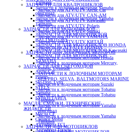
Тайвань
ЗАПЧАСТИ ДЛЯ КВАДРОЦИКЛОВ
Запчасти к лодочным моторам Yamaha
Запчасти для ATV/UTV Arctic Cat
оригинал
Запчасти для ATV/UTV CAN-AM
Запчасти к лодочным моторам Yamaha
Запчасти для ATV/UTV Kawasaki
Тайвань
Запчасти для ATV/UTV Polaris
ЗАПЧАСТИ ДЛЯ МОТОЦИКЛОВ
Запчасти для ATV/UTV Suzuki
ЗАПЧАСТИ ДЛЯ МОТОЦИКЛОВ
Запчасти для ATV/UTV YAMAHA
BALTMOTORS
Запчасти для ATV/UTV КИТАЙ
ЗАПЧАСТИ ДЛЯ МОТОЦИКЛОВ HONDA
Запчасти на ATV/UTV HONDA
ЗАПЧАСТИ ДЛЯ МОТОЦИКЛОВ Kawasaki
ЗАПЧАСТИ ДЛЯ ЛОДОЧНЫХ МОТОРОВ
ЗАПЧАСТИ ДЛЯ МОТОЦИКЛОВ
Запчасти к лодочным моторам Honda
YAMAHA
Запчасти к лодочным моторам Mercury,
ЗАПЧАСТИ ДЛЯ СНЕГОХОДОВ
Jonson, Evinrude
Arctic Cat
ЗАПЧАСТИ К ЛОДОЧНЫМ МОТОРАМ
Polaris
SEA PRO, SELVA, BALTMOTORS MARINE
Ski-Doo, Lynx
Запчасти к лодочным моторам Suzuki
STELS
Запчасти к лодочным моторам Tohatsu
Yamaha
Запчасти к лодочным моторам Tohatsu
БУРАН/ТАЙГА
Тайвань
МАСЛА, СМАЗКИ, ТЕХНИЧЕСКИЕ
Запчасти к лодочным моторам Yamaha
ЖИДКОСТИ
оригинал
Масла CF
Запчасти к лодочным моторам Yamaha
Смазки Mobil
Тайвань
Антифриз TCL
ЗАПЧАСТИ ДЛЯ МОТОЦИКЛОВ
Антифриз Totachi
ЗАПЧАСТИ ДЛЯ МОТОЦИКЛОВ