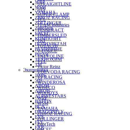
WRP
STRAIGHTLINE
WSM
STS
YAMAHA
SUPER CLAMP
ZBROZ RACING
TCL
ZOLLINGER
TEAM Industries
ZubrTech
TESSERACT
БАСЕГ
TIMBERSLED
КОМПОЗИТ
TKI
ПОЛИУРЕТАН
TOTACHI
РАЗЛИЧНЫЕ
V-FORCE
РусАм
VALVOLINE
ТЕХНОХИМ
VEL
ТМ
Victor Reinz
Экипировка
VOEVODA RACING
100%
VP RACING
509
WINDEROSA
ABOM
WISECO
AIROH
WOODYS
ALPINESTARS
WRP
BAFFIN
WSM
BCA
YAMAHA
DRAGONFLY
ZBROZ RACING
EVS
ZOLLINGER
FLY
ZubrTech
FXR
БАСЕГ