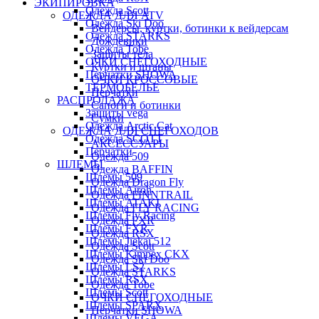
ЭКИПИРОВКА
Одежда Scott
ОДЕЖДА ДЛЯ ATV
Одежда Ski Doo
Вейдерсы, куртки, ботинки к вейдерсам
Одежда STARKS
Дождевики
Одежда Tobe
Защиты тела
ОЧКИ СНЕГОХОДНЫЕ
Куртки и штаны
Перчатки SHOWA
ОЧКИ КРОССОВЫЕ
ТЕРМОБЕЛЬЕ
Перчатки
РАСПРОДАЖА
Сапоги и ботинки
Защиты vega
Сумки
Одежда Arctic Cat
ОДЕЖДА ДЛЯ СНЕГОХОДОВ
Одежда SCOTT
АКСЕССУАРЫ
Перчатки
Одежда 509
ШЛЕМЫ
Одежда BAFFIN
Шлемы 509
Одежда Dragon Fly
Шлемы Airoh
Одежда FINNTRAIL
Шлемы ATAKI
Одежда FLY RACING
Шлемы Fly Racing
Одежда FXR
Шлемы FXR
Одежда RSX
Шлемы Jiekai 512
Одежда Scott
Шлемы Kimpex CKX
Одежда Ski Doo
Шлемы LS2
Одежда STARKS
Шлемы RSX
Одежда Tobe
Шлемы Scott
ОЧКИ СНЕГОХОДНЫЕ
Шлемы SPARX
Перчатки SHOWA
Шлемы VEGA