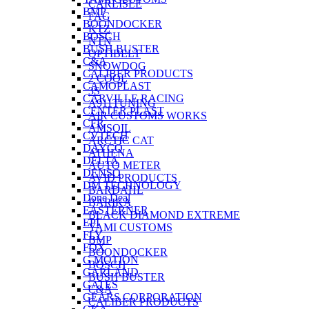
CARLISLE
BMP
FAG
BOONDOCKER
KTZ
BOSCH
NTN
BUSH BUSTER
OPTIBELT
C&A
SNOWDOG
CALIBER PRODUCTS
2 СOOL
CAMOPLAST
3S
CARVILLE RACING
A911TUNING
CENTER PLAST
AIR CUSTOMS WORKS
CFR
AMSOIL
CVTECH
ARCTIC CAT
DAYCO
ATHENA
DELTA
AUTO METER
DENSO
AVID PRODUCTS
DM TECHNOLOGY
BARDAHL
Done Deal
BARIKA
EASTERNER
BLACK DIAMOND EXTREME
EPI
YAMI CUSTOMS
FLY
BMP
FOX
BOONDOCKER
G MOTION
BOSCH
GARLAND
BUSH BUSTER
GATES
C&A
GEARS CORPORATION
CALIBER PRODUCTS