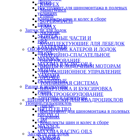
Диски
KIMPEX
Инструмент для шиномонтажа в полевых
MasterWinch
условиях
Polaris
Комплекты шин и колес в сборе
SUPERWINCH
Шины
T-MAX
Запчасти для лодок
Автоспас
SKIPPER
ЗАПАСНЫЕ ЧАСТИ И
BRP
КОМПЛЕКТУЮЩИЕ ДЛЯ ЛЕБЕДОК
EASTERNER
ОБОРУДОВАНИЕ КАТЕРОВ И ЛОДОК
IPONE
АВАРИЙНО-СПАСАТЕЛЬНОЕ
MANNOL
ОБОРУДОВАНИЕ
MAXIMA RACING OILS
ВИНТЫ К ЛОДОЧНЫМ МОТОРАМ
MOTUL
ДИСТАНЦИОННОЕ УПРАВЛЕНИЕ
YAMAHA
ПРОЧЕЕ
РАЗЛИЧНЫЕ
ТОПЛИВНАЯ СИСТЕМА
Рации и аксессуары
ШВАРТОВКА И БУКСИРОВКА
Рации
ЭЛЕКТРООБОРУДОВАНИЕ
Тангенты и гарнитуры
ШИНЫ И ДИСКИ ДЛЯ КВАДРОЦИКЛОВ
Тюнинг гидроциклов
Диски
HIFLO FILTRO
Инструмент для шиномонтажа в полевых
BRONCO
условиях
CIM
Комплекты шин и колес в сборе
MANNOL
Шины
MAXIMA RACING OILS
Запчасти для лодок
NAMURA
SKIPPER