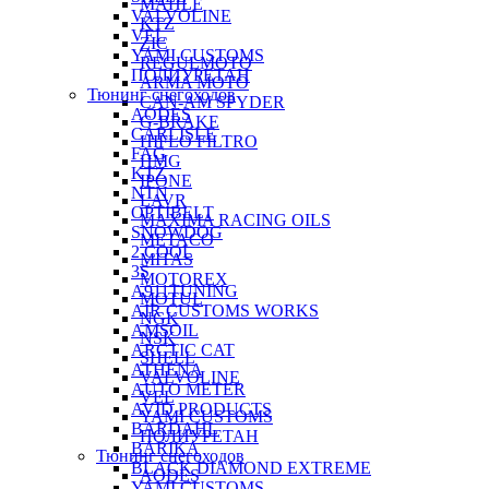
MAHLE
VALVOLINE
KTZ
VEL
ZIC
YAMI CUSTOMS
REGULMOTO
ПОЛИУРЕТАН
ARMA MOTO
Тюнинг снегоходов
CAN-AM SPYDER
AODES
G-BRAKE
CARLISLE
HIFLO FILTRO
FAG
HMG
KTZ
IPONE
NTN
LAVR
OPTIBELT
MAXIMA RACING OILS
SNOWDOG
METACO
2 СOOL
MITAS
3S
MOTOREX
A911TUNING
MOTUL
AIR CUSTOMS WORKS
NGK
AMSOIL
NSK
ARCTIC CAT
SHELL
ATHENA
VALVOLINE
AUTO METER
VEL
AVID PRODUCTS
YAMI CUSTOMS
BARDAHL
ПОЛИУРЕТАН
BARIKA
Тюнинг снегоходов
BLACK DIAMOND EXTREME
AODES
YAMI CUSTOMS