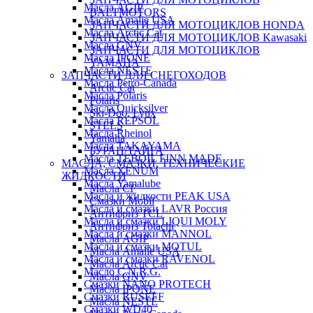
Масла AGIP
BALTMOTORS
Масла Amalie USA
ЗАПЧАСТИ ДЛЯ МОТОЦИКЛОВ HONDA
Масла Arctic Cat
ЗАПЧАСТИ ДЛЯ МОТОЦИКЛОВ Kawasaki
Масла GNV
ЗАПЧАСТИ ДЛЯ МОТОЦИКЛОВ
Масла IPONE
YAMAHA
Масла NESTE
ЗАПЧАСТИ ДЛЯ СНЕГОХОДОВ
Масла Petro-Canada
Arctic Cat
Масла Polaris
Polaris
Масла Quicksilver
Ski-Doo, Lynx
Масла REPSOL
STELS
Масла Rheinol
Yamaha
Масла TAKAYAMA
БУРАН/ТАЙГА
Масла TEBOIL FINN MADE
МАСЛА, СМАЗКИ, ТЕХНИЧЕСКИЕ
Масла XENUM
ЖИДКОСТИ
Масла Yamalube
Масла CF
Масла и жидкости PEAK USA
Смазки Mobil
Масла и смазки LAVR Россия
Антифриз TCL
Масла и смазки LIQUI MOLY
Антифриз Totachi
Масла и смазки MANNOL
Масла AGIP
Масла и смазки MOTUL
Масла Amalie USA
Масла и смазки RAVENOL
Масла Arctic Cat
Масло C.N.R.G.
Масла GNV
Смазки NANO PROTECH
Масла IPONE
Смазки RUSEFF
Масла NESTE
Смазки WD40