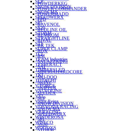
SLP
POWDERKEG
SNOW DIVISION
POWER COMMANDER
SNOW MX
POWERMADD
SPEEDWERX
PPD
SPI
RAVENOL
SS20
REDLINE OIL
STORM
REMKOM
STRAIGHTLINE
RIVAL
STS
RK TEK
SUPER CLAMP
ROX
TCL
RSI
TEAM Industries
SALAZZKING
TESSERACT
SAT
TIMBERSLED
SIBERIAHARDCORE
TKI
SKI-DOO
TOTACHI
SKINZ
V-FORCE
SKIPPER
VALVOLINE
SLEDEX
VEL
SLP
Victor Reinz
SNOW DIVISION
VOEVODA RACING
SNOW MX
VP RACING
SPEEDWERX
WINDEROSA
SPI
WISECO
SS20
WOODYS
STORM