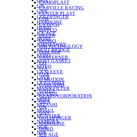
GKA
CAMOPLAST
GN
CARVILLE RACING
GNV
CENTER PLAST
GOLDFINGER
CFR
HARDLINE
CVTECH
HORD
DAYCO
ICE AGE
DELTA
IPONE
DENSO
JONNESWAY
DM TECHNOLOGY
KENT BRIDGE
Done Deal
KOSO
EASTERNER
KOST GASKET
EPI
KOYO
FLY
LA SLEEVE
FOX
LAVR
G MOTION
LIQUI MOLY
GARLAND
MANN FILTER
GATES
MANNOL
GEARS CORPORATION
MBRP
GKA
MIZASHI
GN
MOTUL
GNV
MUNSTER
GOLDFINGER
NAMURA
HARDLINE
NGK
HORD
NSK
ICE AGE