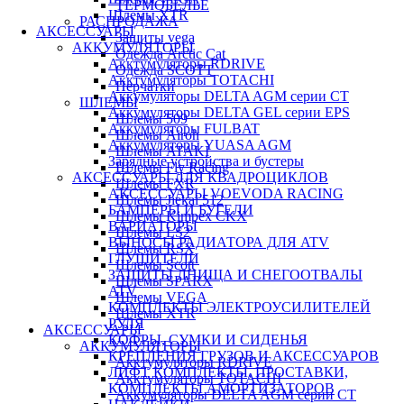
ТЕРМОБЕЛЬЕ
Шлемы XTR
РАСПРОДАЖА
АКСЕССУАРЫ
Защиты vega
АККУМУЛЯТОРЫ
Одежда Arctic Cat
Акктумуляторы RDRIVE
Одежда SCOTT
Акктумуляторы TOTACHI
Перчатки
Аккумуляторы DELTA AGM серии CT
ШЛЕМЫ
Аккумуляторы DELTA GEL серии EPS
Шлемы 509
Аккумуляторы FULBAT
Шлемы Airoh
Аккумуляторы YUASA AGM
Шлемы ATAKI
Зарядные устройства и бустеры
Шлемы Fly Racing
АКСЕССУАРЫ ДЛЯ КВАДРОЦИКЛОВ
Шлемы FXR
АКСЕССУАРЫ VOEVODA RACING
Шлемы Jiekai 512
БАМПЕРЫ И БУГЕЛИ
Шлемы Kimpex CKX
ВАРИАТОРЫ
Шлемы LS2
ВЫНОСЫ РАДИАТОРА ДЛЯ ATV
Шлемы RSX
ГЛУШИТЕЛИ
Шлемы Scott
ЗАЩИТЫ ДНИЩА И СНЕГООТВАЛЫ
Шлемы SPARX
ATV
Шлемы VEGA
КОМПЛЕКТЫ ЭЛЕКТРОУСИЛИТЕЛЕЙ
Шлемы XTR
РУЛЯ
АКСЕССУАРЫ
КОФРЫ, СУМКИ И СИДЕНЬЯ
АККУМУЛЯТОРЫ
КРЕПЛЕНИЯ ГРУЗОВ И АКСЕССУАРОВ
Акктумуляторы RDRIVE
ЛИФТ КОМПЛЕКТЫ, ПРОСТАВКИ,
Акктумуляторы TOTACHI
КОМПЛЕКТЫ АМОРТИЗАТОРОВ
Аккумуляторы DELTA AGM серии CT