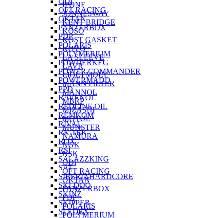
ODI
IPONE
OFT RACING
JONNESWAY
OKTAN
KENT BRIDGE
PANZERBOX
KOSO
PDP
KOST GASKET
POLARIS
KOYO
POLYMERIUM
LA SLEEVE
POWDERKEG
LAVR
POWER COMMANDER
LIQUI MOLY
POWERMADD
MANN FILTER
PPD
MANNOL
RAVENOL
MBRP
REDLINE OIL
MIZASHI
REMKOM
MOTUL
RIVAL
MUNSTER
RK TEK
NAMURA
ROX
NGK
RSI
NSK
SALAZZKING
ODI
SAT
OFT RACING
SIBERIAHARDCORE
OKTAN
SKI-DOO
PANZERBOX
SKINZ
PDP
SKIPPER
POLARIS
SLEDEX
POLYMERIUM