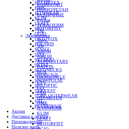
HELMETEX
КОМПОЗИТ
HMK
ПОЛИУРЕТАН
JETHWEAR
РАЗЛИЧНЫЕ
KLIM
РусАм
LEATT
ТЕХНОХИМ
MOTORFIST
ТМ
OGIO
Экипировка
ORTOVOX
100%
POLARIS
509
SCOTT
ABOM
SIXS
AIROH
SKI-DOO
ALPINESTARS
SKINZ
BAFFIN
SLEDNECKS
BCA
SNOBUNJE
DRAGONFLY
SNOWPULSE
EVS
SPY OPTIC
FLY
TEKVEST
FXR
TOBE OUTERWEAR
HELMETEX
VEL
HMK
РАЗЛИЧНЫЕ
JETHWEAR
Акции
KLIM
Доставка и оплата
LEATT
Производители
MOTORFIST
Полезно знать
OGIO