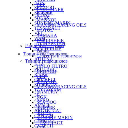
NGK
BRP
SEA DOO
EASTERNER
SKIPPER
IPONE
SOLAS
MANNOL
SUNFINE MARIN
MAXIMA RACING OILS
TESSERACT
MOTUL
VEL
YAMAHA
WSM
РАЗЛИЧНЫЕ
ПОЛИУРЕТАН
Рации и аксессуары
РАЗЛИЧНЫЕ
Рации
Тюнинг квадроциклов
Тангенты и гарнитуры
ATHENA
Тюнинг гидроциклов
KTZ
HIFLO FILTRO
PROLIGHT
BRONCO
RusAm
CIM
OPTIBELT
MANNOL
SUPERATV
MAXIMA RACING OILS
ТЕХНОХИМ
NAMURA
3S
NGK
4XPRO
SEA DOO
AMSOIL
SKIPPER
ARCTIC CAT
SOLAS
CAN-AM
SUNFINE MARIN
CFMOTO
TESSERACT
CVTECH
VEL