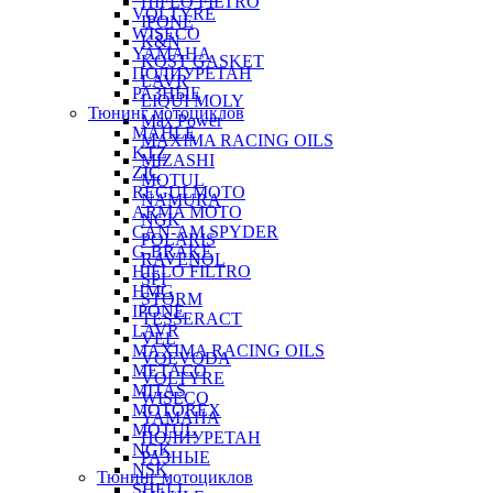
HIFLO FILTRO
VOLTYRE
IPONE
WISECO
K&N
YAMAHA
KOST GASKET
ПОЛИУРЕТАН
LAVR
РАЗНЫЕ
LIQUI MOLY
Тюнинг мотоциклов
Max Power
MAHLE
MAXIMA RACING OILS
KTZ
MIZASHI
ZIC
MOTUL
REGULMOTO
NAMURA
ARMA MOTO
NGK
CAN-AM SPYDER
POLARIS
G-BRAKE
RAVENOL
HIFLO FILTRO
SPI
HMG
STORM
IPONE
TESSERACT
LAVR
VEL
MAXIMA RACING OILS
VOEVODA
METACO
VOLTYRE
MITAS
WISECO
MOTOREX
YAMAHA
MOTUL
ПОЛИУРЕТАН
NGK
РАЗНЫЕ
NSK
Тюнинг мотоциклов
SHELL