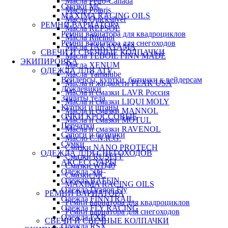
Масла Petro-Canada
Смазки МС
Масла Polaris
MAXIMA RACING OILS
Масла Quicksilver
РЕМНИ ВАРИАТОРА
Масла REPSOL
Ремни вариатора для квадроциклов
Масла Rheinol
Ремни вариатора для снегоходов
Масла TAKAYAMA
СВЕЧИ И СВЕЧНЫЕ КОЛПАЧКИ
Масла TEBOIL FINN MADE
ЭКИПИРОВКА
Масла XENUM
ОДЕЖДА ДЛЯ ATV
Масла Yamalube
Вейдерсы, куртки, ботинки к вейдерсам
Масла и жидкости PEAK USA
Дождевики
Масла и смазки LAVR Россия
Защиты тела
Масла и смазки LIQUI MOLY
Куртки и штаны
Масла и смазки MANNOL
ОЧКИ КРОССОВЫЕ
Масла и смазки MOTUL
Перчатки
Масла и смазки RAVENOL
Сапоги и ботинки
Масло C.N.R.G.
Сумки
Смазки NANO PROTECH
ОДЕЖДА ДЛЯ СНЕГОХОДОВ
Смазки RUSEFF
АКСЕССУАРЫ
Смазки WD40
Одежда 509
Смазки МС
Одежда BAFFIN
MAXIMA RACING OILS
Одежда Dragon Fly
РЕМНИ ВАРИАТОРА
Одежда FINNTRAIL
Ремни вариатора для квадроциклов
Одежда FLY RACING
Ремни вариатора для снегоходов
Одежда FXR
СВЕЧИ И СВЕЧНЫЕ КОЛПАЧКИ
Одежда RSX