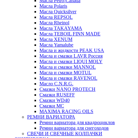
Масла Petro-Canada
Масла Polaris
Масла Quicksilver
Масла REPSOL
Масла Rheinol
Масла TAKAYAMA
Масла TEBOIL FINN MADE
Масла XENUM
Масла Yamalube
Масла и жидкости PEAK USA
Масла и смазки LAVR Россия
Масла и смазки LIQUI MOLY
Масла и смазки MANNOL
Масла и смазки MOTUL
Масла и смазки RAVENOL
Масло C.N.R.G.
Смазки NANO PROTECH
Смазки RUSEFF
Смазки WD40
Смазки МС
MAXIMA RACING OILS
РЕМНИ ВАРИАТОРА
Ремни вариатора для квадроциклов
Ремни вариатора для снегоходов
СВЕЧИ И СВЕЧНЫЕ КОЛПАЧКИ