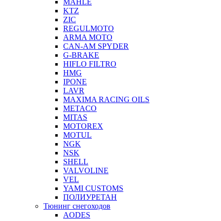
MAHLE
KTZ
ZIC
REGULMOTO
ARMA MOTO
CAN-AM SPYDER
G-BRAKE
HIFLO FILTRO
HMG
IPONE
LAVR
MAXIMA RACING OILS
METACO
MITAS
MOTOREX
MOTUL
NGK
NSK
SHELL
VALVOLINE
VEL
YAMI CUSTOMS
ПОЛИУРЕТАН
Тюнинг снегоходов
AODES