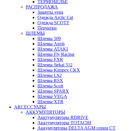
ТЕРМОБЕЛЬЕ
РАСПРОДАЖА
Защиты vega
Одежда Arctic Cat
Одежда SCOTT
Перчатки
ШЛЕМЫ
Шлемы 509
Шлемы Airoh
Шлемы ATAKI
Шлемы Fly Racing
Шлемы FXR
Шлемы Jiekai 512
Шлемы Kimpex CKX
Шлемы LS2
Шлемы RSX
Шлемы Scott
Шлемы SPARX
Шлемы VEGA
Шлемы XTR
АКСЕССУАРЫ
АККУМУЛЯТОРЫ
Акктумуляторы RDRIVE
Акктумуляторы TOTACHI
Аккумуляторы DELTA AGM серии CT