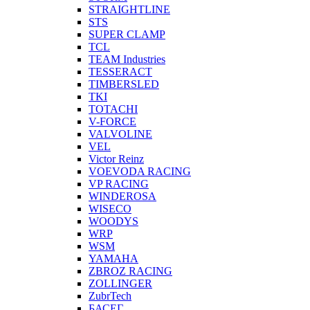
STRAIGHTLINE
STS
SUPER CLAMP
TCL
TEAM Industries
TESSERACT
TIMBERSLED
TKI
TOTACHI
V-FORCE
VALVOLINE
VEL
Victor Reinz
VOEVODA RACING
VP RACING
WINDEROSA
WISECO
WOODYS
WRP
WSM
YAMAHA
ZBROZ RACING
ZOLLINGER
ZubrTech
БАСЕГ