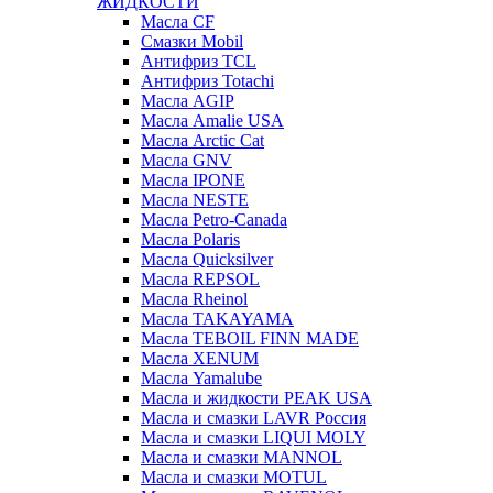
ЖИДКОСТИ
Масла CF
Смазки Mobil
Антифриз TCL
Антифриз Totachi
Масла AGIP
Масла Amalie USA
Масла Arctic Cat
Масла GNV
Масла IPONE
Масла NESTE
Масла Petro-Canada
Масла Polaris
Масла Quicksilver
Масла REPSOL
Масла Rheinol
Масла TAKAYAMA
Масла TEBOIL FINN MADE
Масла XENUM
Масла Yamalube
Масла и жидкости PEAK USA
Масла и смазки LAVR Россия
Масла и смазки LIQUI MOLY
Масла и смазки MANNOL
Масла и смазки MOTUL