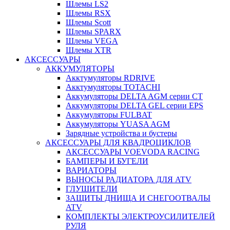
Шлемы LS2
Шлемы RSX
Шлемы Scott
Шлемы SPARX
Шлемы VEGA
Шлемы XTR
АКСЕССУАРЫ
АККУМУЛЯТОРЫ
Акктумуляторы RDRIVE
Акктумуляторы TOTACHI
Аккумуляторы DELTA AGM серии CT
Аккумуляторы DELTA GEL серии EPS
Аккумуляторы FULBAT
Аккумуляторы YUASA AGM
Зарядные устройства и бустеры
АКСЕССУАРЫ ДЛЯ КВАДРОЦИКЛОВ
АКСЕССУАРЫ VOEVODA RACING
БАМПЕРЫ И БУГЕЛИ
ВАРИАТОРЫ
ВЫНОСЫ РАДИАТОРА ДЛЯ ATV
ГЛУШИТЕЛИ
ЗАЩИТЫ ДНИЩА И СНЕГООТВАЛЫ
ATV
КОМПЛЕКТЫ ЭЛЕКТРОУСИЛИТЕЛЕЙ
РУЛЯ