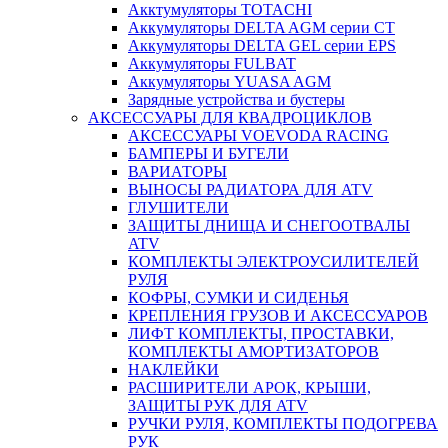
Акктумуляторы TOTACHI
Аккумуляторы DELTA AGM серии CT
Аккумуляторы DELTA GEL серии EPS
Аккумуляторы FULBAT
Аккумуляторы YUASA AGM
Зарядные устройства и бустеры
АКСЕССУАРЫ ДЛЯ КВАДРОЦИКЛОВ
АКСЕССУАРЫ VOEVODA RACING
БАМПЕРЫ И БУГЕЛИ
ВАРИАТОРЫ
ВЫНОСЫ РАДИАТОРА ДЛЯ ATV
ГЛУШИТЕЛИ
ЗАЩИТЫ ДНИЩА И СНЕГООТВАЛЫ
ATV
КОМПЛЕКТЫ ЭЛЕКТРОУСИЛИТЕЛЕЙ
РУЛЯ
КОФРЫ, СУМКИ И СИДЕНЬЯ
КРЕПЛЕНИЯ ГРУЗОВ И АКСЕССУАРОВ
ЛИФТ КОМПЛЕКТЫ, ПРОСТАВКИ,
КОМПЛЕКТЫ АМОРТИЗАТОРОВ
НАКЛЕЙКИ
РАСШИРИТЕЛИ АРОК, КРЫШИ,
ЗАЩИТЫ РУК ДЛЯ ATV
РУЧКИ РУЛЯ, КОМПЛЕКТЫ ПОДОГРЕВА
РУК