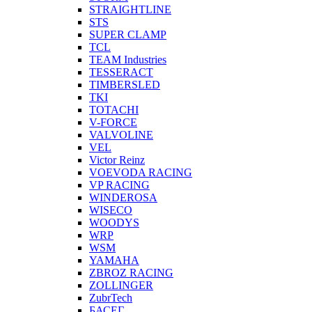
STRAIGHTLINE
STS
SUPER CLAMP
TCL
TEAM Industries
TESSERACT
TIMBERSLED
TKI
TOTACHI
V-FORCE
VALVOLINE
VEL
Victor Reinz
VOEVODA RACING
VP RACING
WINDEROSA
WISECO
WOODYS
WRP
WSM
YAMAHA
ZBROZ RACING
ZOLLINGER
ZubrTech
БАСЕГ