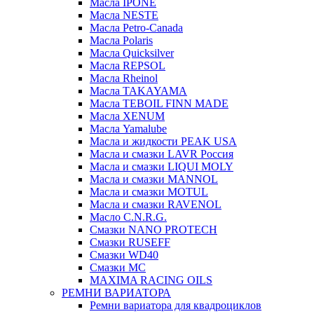
Масла IPONE
Масла NESTE
Масла Petro-Canada
Масла Polaris
Масла Quicksilver
Масла REPSOL
Масла Rheinol
Масла TAKAYAMA
Масла TEBOIL FINN MADE
Масла XENUM
Масла Yamalube
Масла и жидкости PEAK USA
Масла и смазки LAVR Россия
Масла и смазки LIQUI MOLY
Масла и смазки MANNOL
Масла и смазки MOTUL
Масла и смазки RAVENOL
Масло C.N.R.G.
Смазки NANO PROTECH
Смазки RUSEFF
Смазки WD40
Смазки МС
MAXIMA RACING OILS
РЕМНИ ВАРИАТОРА
Ремни вариатора для квадроциклов