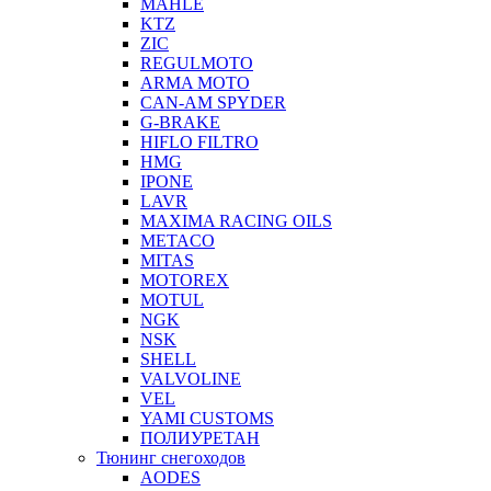
MAHLE
KTZ
ZIC
REGULMOTO
ARMA MOTO
CAN-AM SPYDER
G-BRAKE
HIFLO FILTRO
HMG
IPONE
LAVR
MAXIMA RACING OILS
METACO
MITAS
MOTOREX
MOTUL
NGK
NSK
SHELL
VALVOLINE
VEL
YAMI CUSTOMS
ПОЛИУРЕТАН
Тюнинг снегоходов
AODES