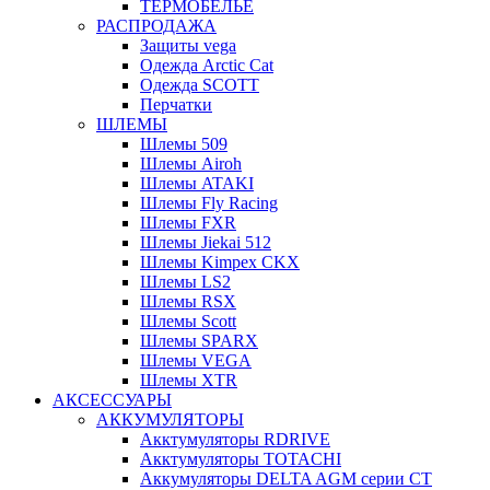
ТЕРМОБЕЛЬЕ
РАСПРОДАЖА
Защиты vega
Одежда Arctic Cat
Одежда SCOTT
Перчатки
ШЛЕМЫ
Шлемы 509
Шлемы Airoh
Шлемы ATAKI
Шлемы Fly Racing
Шлемы FXR
Шлемы Jiekai 512
Шлемы Kimpex CKX
Шлемы LS2
Шлемы RSX
Шлемы Scott
Шлемы SPARX
Шлемы VEGA
Шлемы XTR
АКСЕССУАРЫ
АККУМУЛЯТОРЫ
Акктумуляторы RDRIVE
Акктумуляторы TOTACHI
Аккумуляторы DELTA AGM серии CT