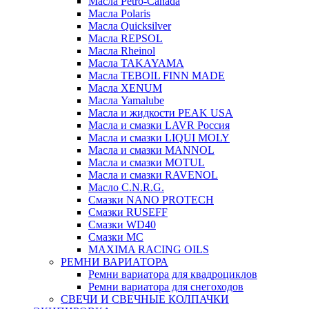
Масла Petro-Canada
Масла Polaris
Масла Quicksilver
Масла REPSOL
Масла Rheinol
Масла TAKAYAMA
Масла TEBOIL FINN MADE
Масла XENUM
Масла Yamalube
Масла и жидкости PEAK USA
Масла и смазки LAVR Россия
Масла и смазки LIQUI MOLY
Масла и смазки MANNOL
Масла и смазки MOTUL
Масла и смазки RAVENOL
Масло C.N.R.G.
Смазки NANO PROTECH
Смазки RUSEFF
Смазки WD40
Смазки МС
MAXIMA RACING OILS
РЕМНИ ВАРИАТОРА
Ремни вариатора для квадроциклов
Ремни вариатора для снегоходов
СВЕЧИ И СВЕЧНЫЕ КОЛПАЧКИ