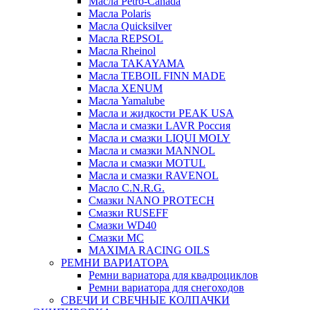
Масла Petro-Canada
Масла Polaris
Масла Quicksilver
Масла REPSOL
Масла Rheinol
Масла TAKAYAMA
Масла TEBOIL FINN MADE
Масла XENUM
Масла Yamalube
Масла и жидкости PEAK USA
Масла и смазки LAVR Россия
Масла и смазки LIQUI MOLY
Масла и смазки MANNOL
Масла и смазки MOTUL
Масла и смазки RAVENOL
Масло C.N.R.G.
Смазки NANO PROTECH
Смазки RUSEFF
Смазки WD40
Смазки МС
MAXIMA RACING OILS
РЕМНИ ВАРИАТОРА
Ремни вариатора для квадроциклов
Ремни вариатора для снегоходов
СВЕЧИ И СВЕЧНЫЕ КОЛПАЧКИ