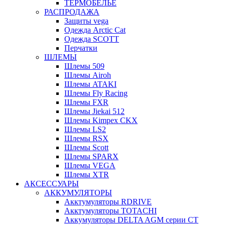
ТЕРМОБЕЛЬЕ
РАСПРОДАЖА
Защиты vega
Одежда Arctic Cat
Одежда SCOTT
Перчатки
ШЛЕМЫ
Шлемы 509
Шлемы Airoh
Шлемы ATAKI
Шлемы Fly Racing
Шлемы FXR
Шлемы Jiekai 512
Шлемы Kimpex CKX
Шлемы LS2
Шлемы RSX
Шлемы Scott
Шлемы SPARX
Шлемы VEGA
Шлемы XTR
АКСЕССУАРЫ
АККУМУЛЯТОРЫ
Акктумуляторы RDRIVE
Акктумуляторы TOTACHI
Аккумуляторы DELTA AGM серии CT