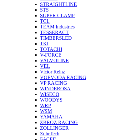
STRAIGHTLINE
STS
SUPER CLAMP
TCL
TEAM Industries
TESSERACT
TIMBERSLED
TKI
TOTACHI
V-FORCE
VALVOLINE
VEL
Victor Reinz
VOEVODA RACING
VP RACING
WINDEROSA
WISECO
WOODYS
WRP
WSM
YAMAHA
ZBROZ RACING
ZOLLINGER
ZubrTech
БАСЕГ