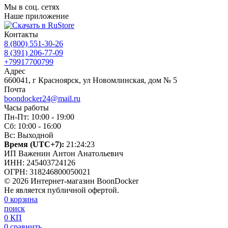
Мы в соц. сетях
Наше приложение
Контакты
8 (800) 551-30-26
8 (391) 206-77-09
+79917700799
Адрес
660041, г Красноярск, ул Новомлинская, дом № 5
Почта
boondocker24@mail.ru
Часы работы
Пн-Пт: 10:00 - 19:00
Сб: 10:00 - 16:00
Вс: Выходной
Время (UTC+7):
21:24:24
ИП Важенин Антон Анатольевич
ИНН: 245403724126
ОГРН: 318246800050021
© 2026 Интернет-магазин BoonDocker
Не является публичной офертой.
0
корзина
поиск
0
КП
0
сравнить