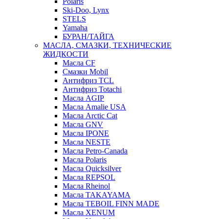
Polaris
Ski-Doo, Lynx
STELS
Yamaha
БУРАН/ТАЙГА
МАСЛА, СМАЗКИ, ТЕХНИЧЕСКИЕ
ЖИДКОСТИ
Масла CF
Смазки Mobil
Антифриз TCL
Антифриз Totachi
Масла AGIP
Масла Amalie USA
Масла Arctic Cat
Масла GNV
Масла IPONE
Масла NESTE
Масла Petro-Canada
Масла Polaris
Масла Quicksilver
Масла REPSOL
Масла Rheinol
Масла TAKAYAMA
Масла TEBOIL FINN MADE
Масла XENUM