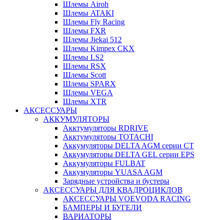
Шлемы Airoh
Шлемы ATAKI
Шлемы Fly Racing
Шлемы FXR
Шлемы Jiekai 512
Шлемы Kimpex CKX
Шлемы LS2
Шлемы RSX
Шлемы Scott
Шлемы SPARX
Шлемы VEGA
Шлемы XTR
АКСЕССУАРЫ
АККУМУЛЯТОРЫ
Акктумуляторы RDRIVE
Акктумуляторы TOTACHI
Аккумуляторы DELTA AGM серии CT
Аккумуляторы DELTA GEL серии EPS
Аккумуляторы FULBAT
Аккумуляторы YUASA AGM
Зарядные устройства и бустеры
АКСЕССУАРЫ ДЛЯ КВАДРОЦИКЛОВ
АКСЕССУАРЫ VOEVODA RACING
БАМПЕРЫ И БУГЕЛИ
ВАРИАТОРЫ