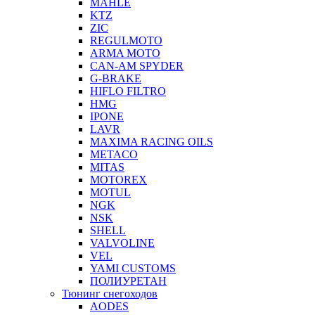
MAHLE
KTZ
ZIC
REGULMOTO
ARMA MOTO
CAN-AM SPYDER
G-BRAKE
HIFLO FILTRO
HMG
IPONE
LAVR
MAXIMA RACING OILS
METACO
MITAS
MOTOREX
MOTUL
NGK
NSK
SHELL
VALVOLINE
VEL
YAMI CUSTOMS
ПОЛИУРЕТАН
Тюнинг снегоходов
AODES