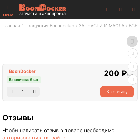
запчасти и экипировка
меню
Главная
Продукция Boondocker
ЗАПЧАСТИ И МАСЛА
ВСЕ 
BoonDocker
200 ₽
/шт
В наличии: 6 шт
В корзину
Отзывы
Чтобы написать отзыв о товаре необходимо
авторизоваться на сайте
.