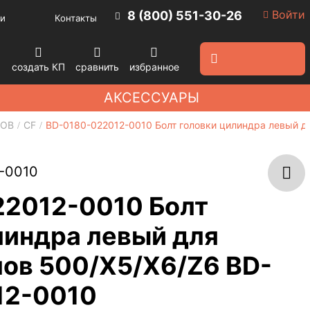
Войти
8 (800) 551-30-26
и
Контакты
создать КП
сравнить
избранное
АКСЕССУАРЫ
ЛОВ
CF
BD-0180-022012-0010 Болт головки цилиндра левый д
-0010
2012-0010 Болт
линдра левый для
ов 500/X5/X6/Z6 BD-
12-0010