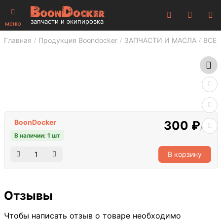
запчасти и экипировка
меню
Главная
Продукция Boondocker
ЗАПЧАСТИ И МАСЛА
ВСЕ 
BoonDocker
300 ₽
/шт
В наличии: 1 шт
В корзину
Отзывы
Чтобы написать отзыв о товаре необходимо