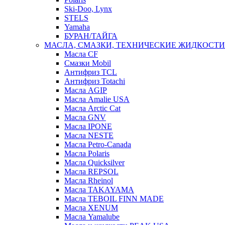
Ski-Doo, Lynx
STELS
Yamaha
БУРАН/ТАЙГА
МАСЛА, СМАЗКИ, ТЕХНИЧЕСКИЕ ЖИДКОСТИ
Масла CF
Смазки Mobil
Антифриз TCL
Антифриз Totachi
Масла AGIP
Масла Amalie USA
Масла Arctic Cat
Масла GNV
Масла IPONE
Масла NESTE
Масла Petro-Canada
Масла Polaris
Масла Quicksilver
Масла REPSOL
Масла Rheinol
Масла TAKAYAMA
Масла TEBOIL FINN MADE
Масла XENUM
Масла Yamalube