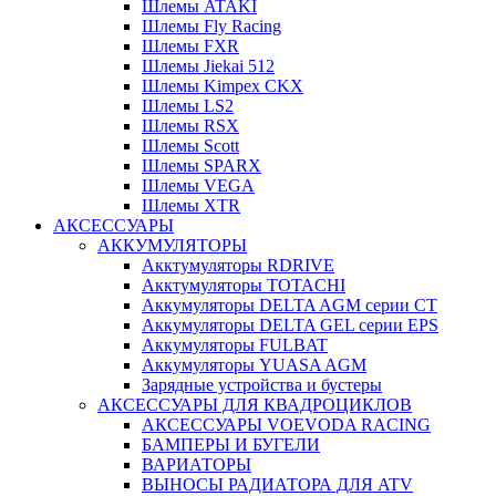
Шлемы ATAKI
Шлемы Fly Racing
Шлемы FXR
Шлемы Jiekai 512
Шлемы Kimpex CKX
Шлемы LS2
Шлемы RSX
Шлемы Scott
Шлемы SPARX
Шлемы VEGA
Шлемы XTR
АКСЕССУАРЫ
АККУМУЛЯТОРЫ
Акктумуляторы RDRIVE
Акктумуляторы TOTACHI
Аккумуляторы DELTA AGM серии CT
Аккумуляторы DELTA GEL серии EPS
Аккумуляторы FULBAT
Аккумуляторы YUASA AGM
Зарядные устройства и бустеры
АКСЕССУАРЫ ДЛЯ КВАДРОЦИКЛОВ
АКСЕССУАРЫ VOEVODA RACING
БАМПЕРЫ И БУГЕЛИ
ВАРИАТОРЫ
ВЫНОСЫ РАДИАТОРА ДЛЯ ATV