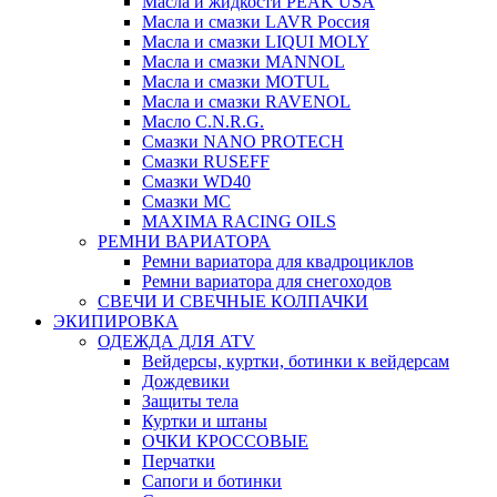
Масла и жидкости PEAK USA
Масла и смазки LAVR Россия
Масла и смазки LIQUI MOLY
Масла и смазки MANNOL
Масла и смазки MOTUL
Масла и смазки RAVENOL
Масло C.N.R.G.
Смазки NANO PROTECH
Смазки RUSEFF
Смазки WD40
Смазки МС
MAXIMA RACING OILS
РЕМНИ ВАРИАТОРА
Ремни вариатора для квадроциклов
Ремни вариатора для снегоходов
СВЕЧИ И СВЕЧНЫЕ КОЛПАЧКИ
ЭКИПИРОВКА
ОДЕЖДА ДЛЯ ATV
Вейдерсы, куртки, ботинки к вейдерсам
Дождевики
Защиты тела
Куртки и штаны
ОЧКИ КРОССОВЫЕ
Перчатки
Сапоги и ботинки