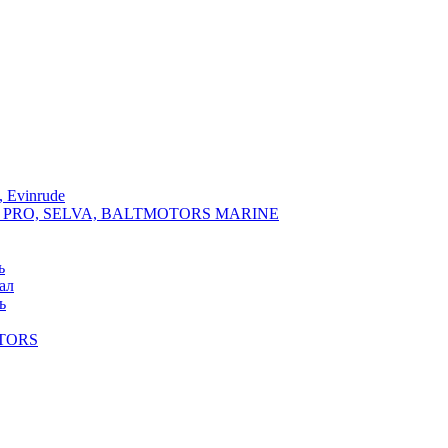
 Evinrude
PRO, SELVA, BALTMOTORS MARINE
ь
ал
ь
TORS