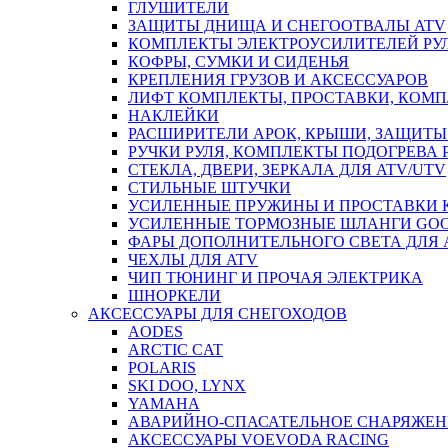
ГЛУШИТЕЛИ
ЗАЩИТЫ ДНИЩА И СНЕГООТВАЛЫ ATV
КОМПЛЕКТЫ ЭЛЕКТРОУСИЛИТЕЛЕЙ РУ
КОФРЫ, СУМКИ И СИДЕНЬЯ
КРЕПЛЕНИЯ ГРУЗОВ И АКСЕССУАРОВ
ЛИФТ КОМПЛЕКТЫ, ПРОСТАВКИ, КОМ
НАКЛЕЙКИ
РАСШИРИТЕЛИ АРОК, КРЫШИ, ЗАЩИТЫ 
РУЧКИ РУЛЯ, КОМПЛЕКТЫ ПОДОГРЕВА 
СТЕКЛА, ДВЕРИ, ЗЕРКАЛА ДЛЯ ATV/UTV
СТИЛЬНЫЕ ШТУЧКИ
УСИЛЕННЫЕ ПРУЖИНЫ И ПРОСТАВКИ 
УСИЛЕННЫЕ ТОРМОЗНЫЕ ШЛАНГИ GO
ФАРЫ ДОПОЛНИТЕЛЬНОГО СВЕТА ДЛЯ 
ЧЕХЛЫ ДЛЯ ATV
ЧИП ТЮНИНГ И ПРОЧАЯ ЭЛЕКТРИКА
ШНОРКЕЛИ
АКСЕССУАРЫ ДЛЯ СНЕГОХОДОВ
AODES
ARCTIC CAT
POLARIS
SKI DOO, LYNX
YAMAHA
АВАРИЙНО-СПАСАТЕЛЬНОЕ СНАРЯЖЕН
АКСЕССУАРЫ VOEVODA RACING