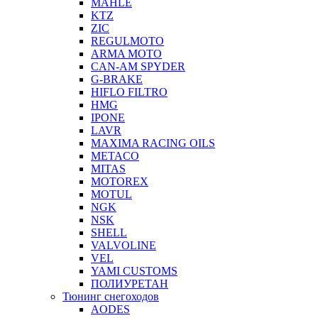
MAHLE
KTZ
ZIC
REGULMOTO
ARMA MOTO
CAN-AM SPYDER
G-BRAKE
HIFLO FILTRO
HMG
IPONE
LAVR
MAXIMA RACING OILS
METACO
MITAS
MOTOREX
MOTUL
NGK
NSK
SHELL
VALVOLINE
VEL
YAMI CUSTOMS
ПОЛИУРЕТАН
Тюнинг снегоходов
AODES