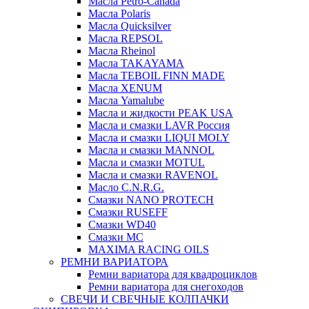
Масла Petro-Canada
Масла Polaris
Масла Quicksilver
Масла REPSOL
Масла Rheinol
Масла TAKAYAMA
Масла TEBOIL FINN MADE
Масла XENUM
Масла Yamalube
Масла и жидкости PEAK USA
Масла и смазки LAVR Россия
Масла и смазки LIQUI MOLY
Масла и смазки MANNOL
Масла и смазки MOTUL
Масла и смазки RAVENOL
Масло C.N.R.G.
Смазки NANO PROTECH
Смазки RUSEFF
Смазки WD40
Смазки МС
MAXIMA RACING OILS
РЕМНИ ВАРИАТОРА
Ремни вариатора для квадроциклов
Ремни вариатора для снегоходов
СВЕЧИ И СВЕЧНЫЕ КОЛПАЧКИ