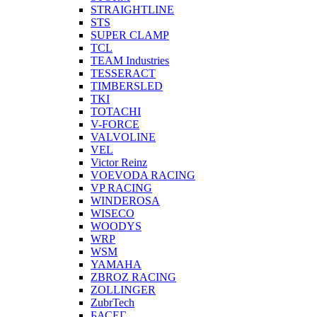
STRAIGHTLINE
STS
SUPER CLAMP
TCL
TEAM Industries
TESSERACT
TIMBERSLED
TKI
TOTACHI
V-FORCE
VALVOLINE
VEL
Victor Reinz
VOEVODA RACING
VP RACING
WINDEROSA
WISECO
WOODYS
WRP
WSM
YAMAHA
ZBROZ RACING
ZOLLINGER
ZubrTech
БАСЕГ