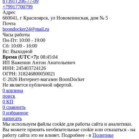
8 (391) 206-77-09
+79917700799
Адрес
660041, г Красноярск, ул Новомлинская, дом № 5
Почта
boondocker24@mail.ru
Часы работы
Пн-Пт: 10:00 - 19:00
Сб: 10:00 - 16:00
Вс: Выходной
Время (UTC+7):
08:45:05
ИП Важенин Антон Анатольевич
ИНН: 245403724126
ОГРН: 318246800050021
© 2026 Интернет-магазин BoonDocker
Не является публичной офертой.
0
корзина
поиск
0
КП
0
сравнить
0
избранное
написать
Мы используем файлы cookie для работы сайта и аналитики.
Вы можете принять необязательные cookie или отказаться - на
работу сайта это не влияет. Подробнее - в
Политике