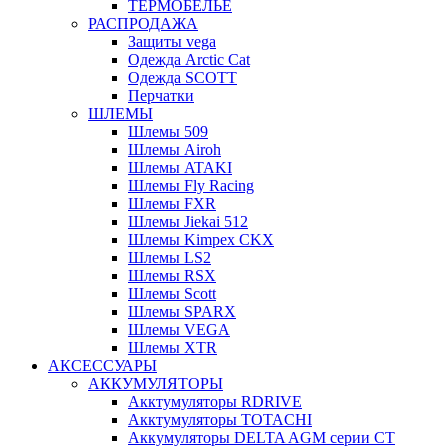
ТЕРМОБЕЛЬЕ
РАСПРОДАЖА
Защиты vega
Одежда Arctic Cat
Одежда SCOTT
Перчатки
ШЛЕМЫ
Шлемы 509
Шлемы Airoh
Шлемы ATAKI
Шлемы Fly Racing
Шлемы FXR
Шлемы Jiekai 512
Шлемы Kimpex CKX
Шлемы LS2
Шлемы RSX
Шлемы Scott
Шлемы SPARX
Шлемы VEGA
Шлемы XTR
АКСЕССУАРЫ
АККУМУЛЯТОРЫ
Акктумуляторы RDRIVE
Акктумуляторы TOTACHI
Аккумуляторы DELTA AGM серии CT