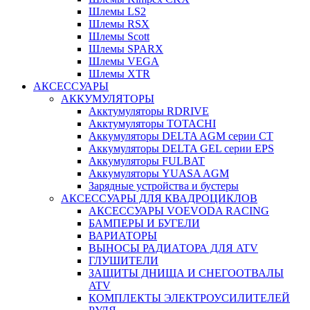
Шлемы LS2
Шлемы RSX
Шлемы Scott
Шлемы SPARX
Шлемы VEGA
Шлемы XTR
АКСЕССУАРЫ
АККУМУЛЯТОРЫ
Акктумуляторы RDRIVE
Акктумуляторы TOTACHI
Аккумуляторы DELTA AGM серии CT
Аккумуляторы DELTA GEL серии EPS
Аккумуляторы FULBAT
Аккумуляторы YUASA AGM
Зарядные устройства и бустеры
АКСЕССУАРЫ ДЛЯ КВАДРОЦИКЛОВ
АКСЕССУАРЫ VOEVODA RACING
БАМПЕРЫ И БУГЕЛИ
ВАРИАТОРЫ
ВЫНОСЫ РАДИАТОРА ДЛЯ ATV
ГЛУШИТЕЛИ
ЗАЩИТЫ ДНИЩА И СНЕГООТВАЛЫ
ATV
КОМПЛЕКТЫ ЭЛЕКТРОУСИЛИТЕЛЕЙ